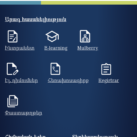
Արագ հասանելիություն
Ինտրանետ
E-learning
Mulberry
Էլ. դիմումներ
Հեռախոսագիրք
Registrar
Փաստաթղթեր
Footer site information
Հիմնական էջեր
Տեղեկատվություն