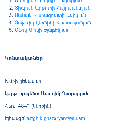
Աստղիկ Սամվելի Ղազարյան
Տիգրան Արթուրի Հայրապետյան
Մանան Վարազդատի Ասիկյան
Տաթևիկ Լեռնիկի Հարությունյան
Օֆիկ Ալիկի Ելաբեկյան
Կոնտակտներ
Խմբի ղեկավար՝
կ․գ․թ, դոցենտ Աստղիկ Ղազարյան
Հեռ.՝ 48-71 (ներքին)
Էլհասցե՝
astghik.ghazaryan@ysu.am