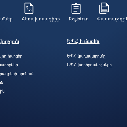
ումներ
Հեռախոսագիրք
Registrar
Փաստաթղթ
ություն
ԵՊՀ-ի մասին
ող հարցեր
ԵՊՀ կառավարումը
ստիքներ
ԵՊՀ խորհրդանիշները
րագրերի որոնում
ին
ին