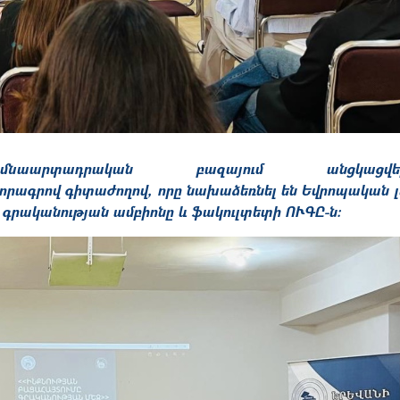
ումնաարտադրական բազայում անցկա
որագրով գիտաժողով, որը նախաձեռնել են Եվրոպական լե
գրականության ամբիոնը և ֆակուլտետի ՈՒԳԸ-ն։