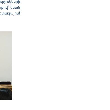
թյունների
քով՝ նման
ետագայում