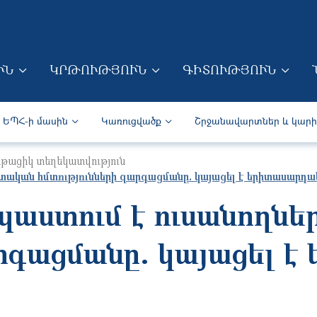
Skip to main content
ՒՆ
ԿՐԹՈՒԹՅՈՒՆ
ԳԻՏՈՒԹՅՈՒՆ
ION (ARM)
Secondary navigation (Arm)
ԵՊՀ-ի մասին
Կառուցվածք
Շրջանավարտներ և կար
թացիկ տեղեկատվություն
ոտական հմտությունների զարգացմանը. կայացել է երիտասարդ
պաստում է ուսանողն
արգացմանը. կայացել 