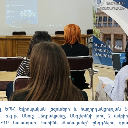
 ԵՊՀ եվրոպական լեզուների և հաղորդակցության ֆ
 բ.գ.թ. Անուշ Սեդրակյանը, Անգլերենի թիվ 2 ամբիո
ՒԳԸ նախագահ Կարինե Քամալյանը՝ ընդգծելով գրա