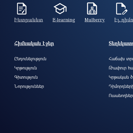
Ինտրանետ
E-learning
Mulberry
Էլ. դիմ
Footer site information
Հիմնական էջեր
Տեղեկատվ
Ընդունելություն
Հաճախ տրվ
Կրթություն
Թափուր հա
Գիտություն
Կրթական ծ
Նորություններ
Դիմորդներ
Ուսանողներ