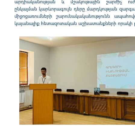
արդիականության և մշակութային շարժիչ ուժ
ընկալման կարևորագույն դերը մարդկության զարգ
միջոցառումների շարունակականությունն ապահո
կայանալիք հետազոտական աշխատանքների որակի 