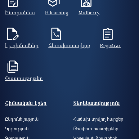
Ինտրանետ
E-learning
Mulberry
Էլ. դիմումներ
Հեռախոսագիրք
Registrar
Փաստաթղթեր
Footer site information
Հիմնական էջեր
Տեղեկատվություն
Ընդունելություն
Հաճախ տրվող հարցեր
Կրթություն
Թափուր հաստիքներ
Գիտություն
Կրթական ծրագրերի