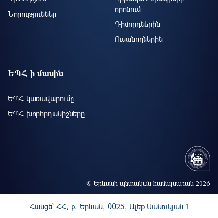
որոնում
Նորություններ
Դիմորդներին
Ուսանողներին
ԵՊՀ-ի մասին
ԵՊՀ կառավարումը
ԵՊՀ խորհրդանիշները
© Երևանի պետական համալսարան 2026
Հասցե` ՀՀ, ք. Երևան, 0025, Ալեք Մանուկյան 1