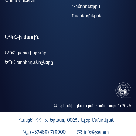
Դիմորդներին
Ուսանողներին
ԵՊՀ-ի մասին
ԵՊՀ կառավարումը
ԵՊՀ խորհրդանիշները
© Երևանի պետական համալսարան 2026
Հասցե` ՀՀ, ք. Երևան, 0025, Ալեք Մանուկյան 1
(+37460) 710000
info@ysu.am