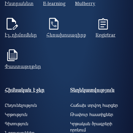
Ինտրանետ
E-learning
Mulberry
Էլ. դիմումներ
Հեռախոսագիրք
Registrar
Փաստաթղթեր
Footer site information
Հիմնական էջեր
Տեղեկատվություն
Ընդունելություն
Հաճախ տրվող հարցեր
Կրթություն
Թափուր հաստիքներ
Գիտություն
Կրթական ծրագրերի
որոնում
Նորություններ