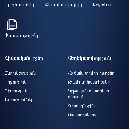
Էլ. դիմումներ
Հեռախոսագիրք
Registrar
Փաստաթղթեր
Footer site information
Հիմնական էջեր
Տեղեկատվություն
Ընդունելություն
Հաճախ տրվող հարցեր
Կրթություն
Թափուր հաստիքներ
Գիտություն
Կրթական ծրագրերի
որոնում
Նորություններ
Դիմորդներին
Ուսանողներին