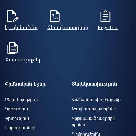
Էլ. դիմումներ
Հեռախոսագիրք
Registrar
Փաստաթղթեր
Footer site information
Հիմնական էջեր
Տեղեկատվություն
Ընդունելություն
Հաճախ տրվող հարցեր
Կրթություն
Թափուր հաստիքներ
Գիտություն
Կրթական ծրագրերի
որոնում
Նորություններ
Դիմորդներին