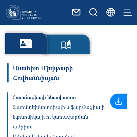
Skip to main content
Անահիտ Մխիթարի
Հովհաննիսյան
Ֆարմացիայի ինստիտուտ
Ֆարմտեխնոլոգիայի և ֆարմացիայի
էկոնոմիկայի ու կառավարման
ամբիոն
Ամբիոնի վարիչ (դոցենտ)