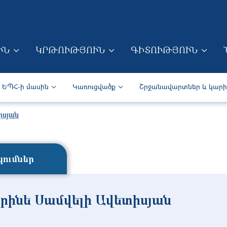
Skip to main content
ՒՆ
ԿՐԹՈՒԹՅՈՒՆ
ԳԻՏՈՒԹՅՈՒՆ
ION (ARM)
Secondary navigation (Arm)
ԵՊՀ-ի մասին
Կառուցվածք
Շրջանավարտներ և կար
իսյան
ումներ
րինե Սամվելի Ավետիսյան