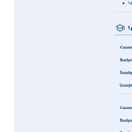
Կ
Կ
Հաստ
Ֆակո
Տարե
Աստիճ
Հաստ
Ֆակո