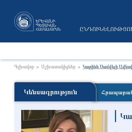
ԸՆԴՈՒՆԵԼՈՒԹՅՈ
MAIN NAVIGAT
Գլխավոր
Աշխատակիցներ
Կարինե Սամվելի Ավետ
Կենսագրություն
Հրապարակ
Կա