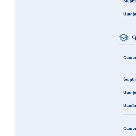
Տարե
Աստիճ
Գ
Հաստ
Տարե
Աստիճ
Մասնա
Հաստ