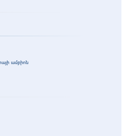
իայի ամբիոն