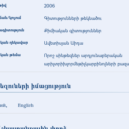
թիվ
2006
ան/կոչում
Գիտությունների թեկնածու
գիտություն
Քիմիական գիտություններ
կան ղեկավար
Ավետիսյան Աիդա
կան թեմա
Որոշ սինթեզներ արդյունաբերական
արիլտրիխլորմեթիլկարբինոլների բազա
եզուների իմացություն
кий
English
Աշխատանքային փորձ