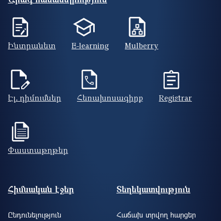
Ինտրանետ
E-learning
Mulberry
Էլ. դիմումներ
Հեռախոսագիրք
Registrar
Փաստաթղթեր
Footer site information
Հիմնական էջեր
Տեղեկատվություն
Ընդունելություն
Հաճախ տրվող հարցեր