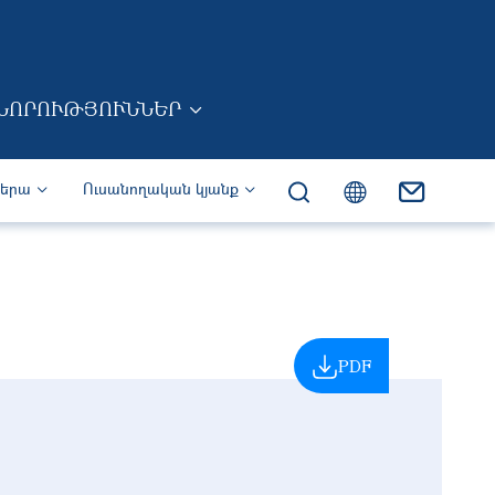
ՆՈՐՈՒԹՅՈՒՆՆԵՐ
իերա
Ուսանողական կյանք
PDF