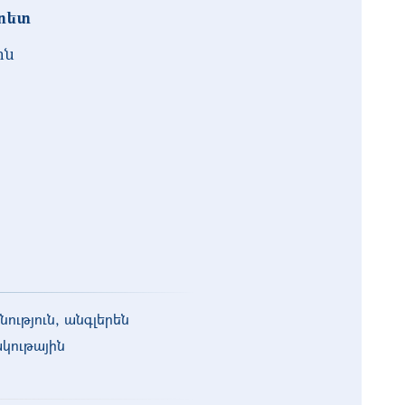
լտետ
ոն
ություն, անգլերեն
ակութային