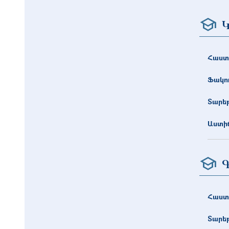
Կ
Հաստ
Ֆակո
Տարե
Աստիճ
Գ
Հաստ
Տարե