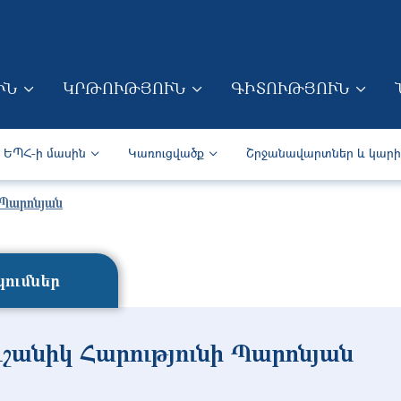
Skip to main content
ՒՆ
ԿՐԹՈՒԹՅՈՒՆ
ԳԻՏՈՒԹՅՈՒՆ
ION (ARM)
Secondary navigation (Arm)
ԵՊՀ-ի մասին
Կառուցվածք
Շրջանավարտներ և կար
 Պարոնյան
ումներ
ւշանիկ Հարությունի Պարոնյան