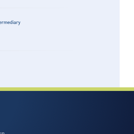
ermediary
եր