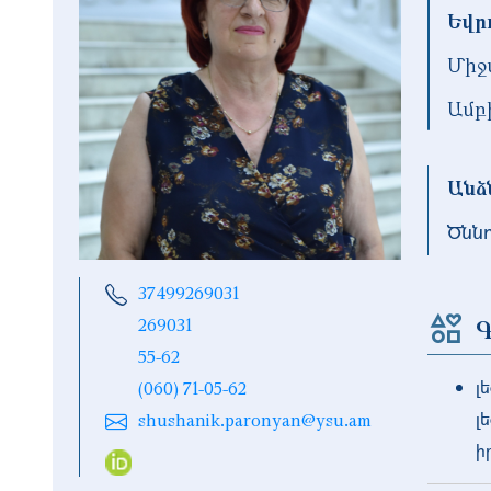
Եվր
Միջ
Ամբ
Անձ
Ծնն
37499269031
Գ
269031
55-62
լ
(060) 71-05-62
լ
shushanik.paronyan@ysu.am
ի