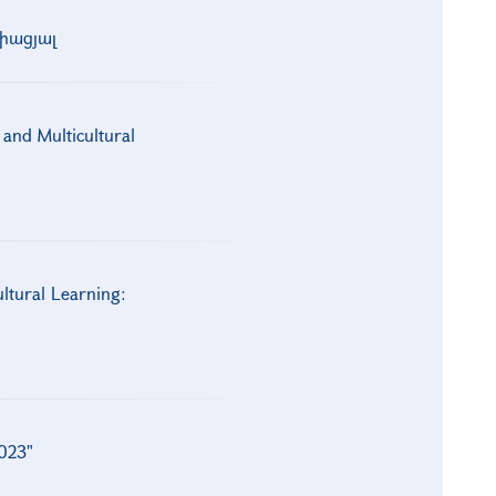
իացյալ
and Multicultural
tural Learning:
023"