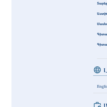
Տարե
Աստիճ
Մասնա
Գիտա
Գիտա
Լ
Engli