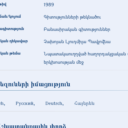
թիվ
1989
ան/կոչում
Գիտությունների թեկնածու
գիտություն
Բանասիրական գիտություններ
կան ղեկավար
Չախոյան Լյուդմիլա Պավլովնա
կան թեմա
Նպատակաուղղված հաղորդակցական մ
երկխոսության մեջ
եզուների իմացություն
sh
Русский
Deutsch
Հայերեն
Աշխատանքային փորձ