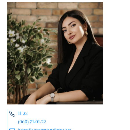
11-22
(060) 71-01-22
hasmik.sargsyan@ysu.am