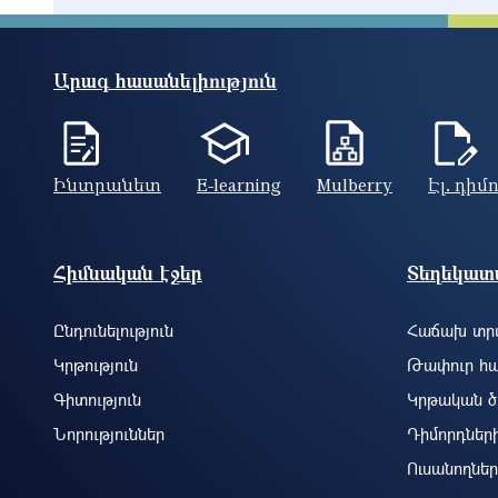
Արագ հասանելիություն
Ինտրանետ
E-learning
Mulberry
Էլ. դիմ
Footer site information
Հիմնական էջեր
Տեղեկատվ
Ընդունելություն
Հաճախ տրվ
Կրթություն
Թափուր հա
Գիտություն
Կրթական ծ
Նորություններ
Դիմորդներ
Ուսանողներ