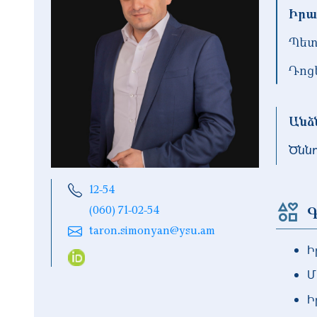
Իրա
Պետ
Դոց
Անձ
Ծնն
12-54
Գ
(060) 71-02-54
taron.simonyan@ysu.am
Ի
Մ
Ի