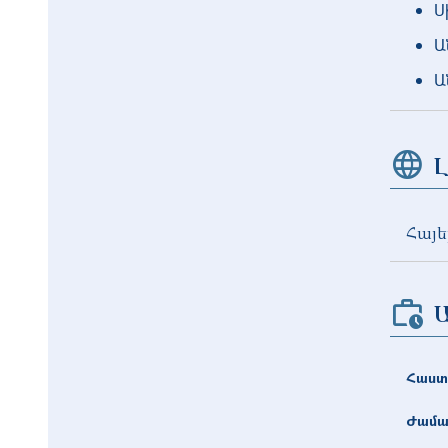
Ս
Ա
Ա
Լ
Հայե
Հաստ
Ժամա