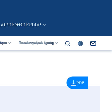
ՆՈՐՈՒԹՅՈՒՆՆԵՐ
իերա
Ուսանողական կյանք
PDF