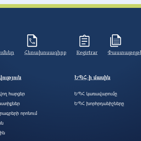
ումներ
Հեռախոսագիրք
Registrar
Փաստաթղթ
ություն
ԵՊՀ-ի մասին
ող հարցեր
ԵՊՀ կառավարումը
ստիքներ
ԵՊՀ խորհրդանիշները
րագրերի որոնում
ին
ին