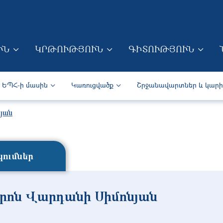
Skip to main content
ՒՆ
ԿՐԹՈՒԹՅՈՒՆ
ԳԻՏՈՒԹՅՈՒՆ
ION (ARM)
Secondary navigation (Arm)
ԵՊՀ-ի մասին
Կառուցվածք
Շրջանավարտներ և կար
յան
ումներ
րոն Վարդանի Սիմոնյան