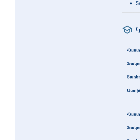
Տ
Կ
Հաստ
Ֆակո
Տարե
Աստիճ
Հաստ
Ֆակո