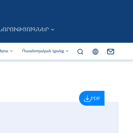
ՆՈՐՈՒԹՅՈՒՆՆԵՐ
իերա
Ուսանողական կյանք
PDF