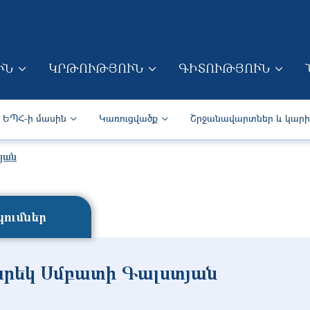
Skip to main content
ՒՆ
ԿՐԹՈՒԹՅՈՒՆ
ԳԻՏՈՒԹՅՈՒՆ
ION (ARM)
Secondary navigation (Arm)
ԵՊՀ-ի մասին
Կառուցվածք
Շրջանավարտներ և կար
յան
ումներ
րեկ Սմբատի Գալստյան