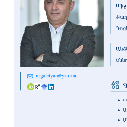
Միջ
Քաղ
Դոց
Անձ
Ծնն
nsgalstyan@ysu.am
Գ
Փ
Ա
Մ