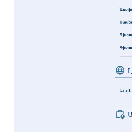
Աստիճ
Մասնա
Գիտա
Գիտա
Լ
Հայե