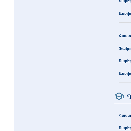
Տարե
Աստիճ
Հաստ
Ֆակո
Տարե
Աստիճ
Գ
Հաստ
Տարե