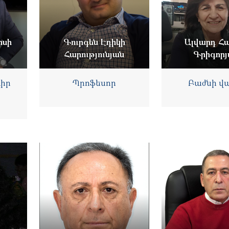
իսի
Գուրգեն Էդիկի
Ալվարդ Հա
Հարությունյան
Գրիգորյ
դիր
Պրոֆեսոր
Բաժնի վա