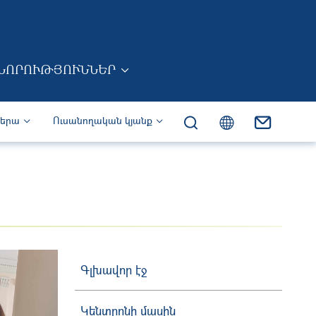
ՆՈՐՈՒԹՅՈՒՆՆԵՐ
իերա
Ուսանողական կյանք
Գլխավոր էջ
Կենտրոնի մասին