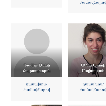
ժամավճարո
Դավիթ Լևոնի
Աննա Աշոտի
Հայրապետյան
Մալխասյան
դասախոս/
դասախոս/
ժամավճարով
ժամավճարո