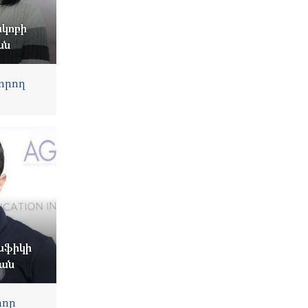
կոբի
ան
որող
աֆիկի
յան
որ