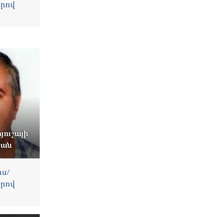
րով
յուշայի
յան
ս/
րով