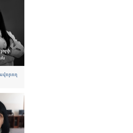
գորի
ան
ավորող