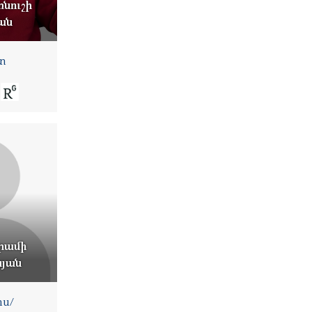
նուշի
ան
տ
րամի
նյան
ս/