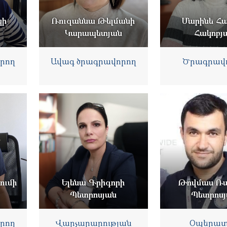
կի
Ռուզաննա Թելմանի
Մարինե Հա
Կարապետյան
Հակոբյ
րող
Ավագ ծրագրավորող
Ծրագրավ
ումի
Ելենա Գրիգորի
Թովմաս Ռ
Պետրոսյան
Պետրոս
րող
Վարչարարության
Օպերատ