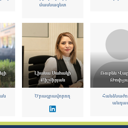
մասնագետ
ելի
Լիանա Սահակի
Ռուբեն Վա
Քիշմիրյան
Թոփչյ
ան
Ծրագրավորող
Հանձնաժո
անդա