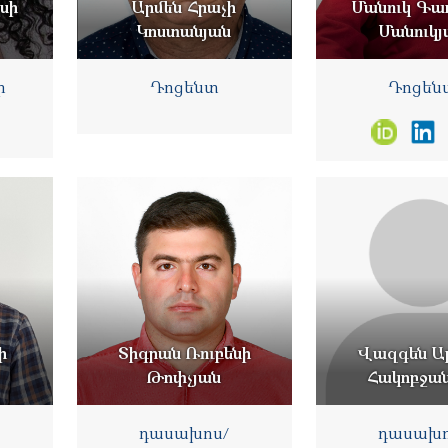
սի
Արմեն Հրաչի
Մանուկ Գառ
Կոստանյան
Մանուկյ
ի
Դոցենտ
Դոցեն
ի
Տիգրան Ռուբենի
Վազգեն Ա
Թոփչյան
Հակոբջա
դասախոս/
դասախո