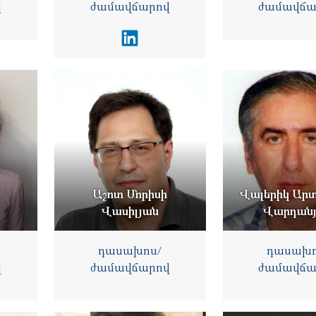
վ
ժամավճարով
ժամավճա
Աշոտ Մորիսի
Վալերիկ Արտ
Վասիլյան
Վարդան
դասախոս/
դասախո
վ
ժամավճարով
ժամավճա