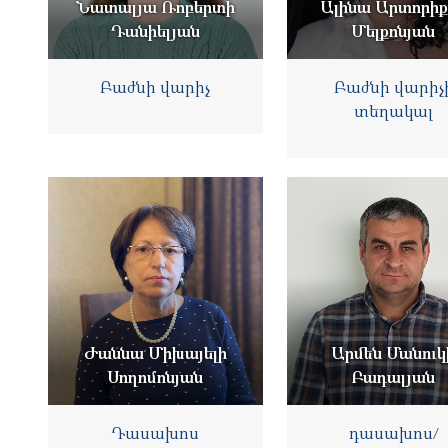
Նատալյա Ռոբերտի
Ալինա Արտորիք
Դանիելյան
Մելքոնյան
Բաժնի վարիչ
Բաժնի վարիչ
տեղակալ
Ժաննա Միխայելի
Արմեն Մանուկ
Սողոմոնյան
Բադալյան
Դասախոս
դասախոս/