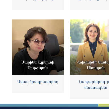
Մարինե Ալբերտի
Հռիփսիմե Սամվ
Սարգսյան
Սևանյան
Ավագ ծրագրավորող
Վարչարարությ
մասնագետ