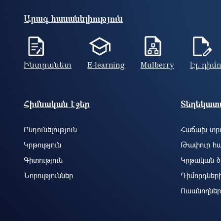
Արագ հասանելիություն
Ինտրանետ
E-learning
Mulberry
Էլ. դիմ
Footer site information
Հիմնական էջեր
Տեղեկատվ
Ընդունելություն
Հաճախ տրվ
Կրթություն
Թափուր հա
Գիտություն
Կրթական ծ
Նորություններ
Դիմորդներ
Ուսանողներ