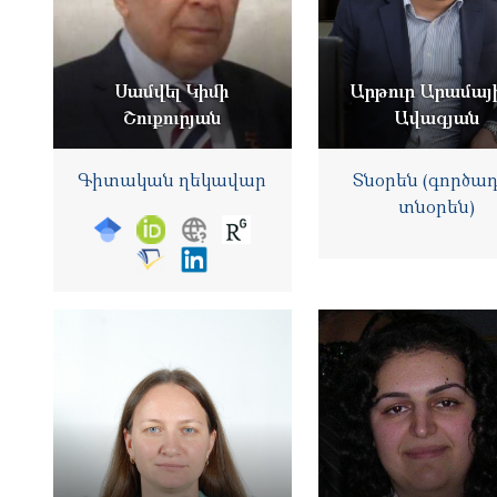
Սամվել Կիմի
Արթուր Արամայ
Շուքուրյան
Ավագյան
Գիտական ղեկավար
Տնօրեն (գործա
տնօրեն)