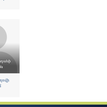
րդանի
ան
ղովի
մ