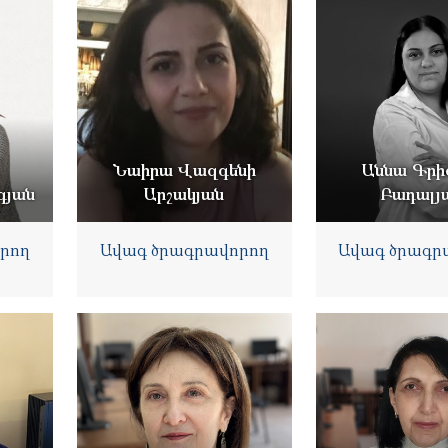
Նաիրա Վազգենի
Աննա Գրի
գյան
Արշակյան
Բադալյ
րող
Ավագ ծրագրավորող
Ավագ ծրագր