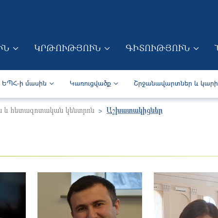
Skip to main content
ՒՆ
ԿՐԹՈՒԹՅՈՒՆ
ԳԻՏՈՒԹՅՈՒՆ
ION (ARM)
Secondary navigation (Arm)
ԵՊՀ-ի մասին
Կառուցվածք
Շրջանավարտներ և կար
ն և հետազոտական կենտրոն
Աշխատակիցներ