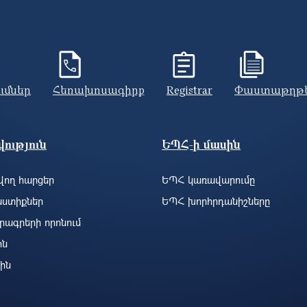
ումներ
Հեռախոսագիրք
Registrar
Փաստաթղթ
ություն
ԵՊՀ-ի մասին
ող հարցեր
ԵՊՀ կառավարումը
ստիքներ
ԵՊՀ խորհրդանիշները
րագրերի որոնում
ին
ին