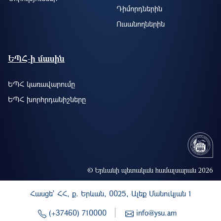
Դիմորդներին
Ուսանողներին
ԵՊՀ-ի մասին
ԵՊՀ կառավարումը
ԵՊՀ խորհրդանիշները
© Երևանի պետական համալսարան 2026
Հասցե` ՀՀ, ք. Երևան, 0025, Ալեք Մանուկյան 1
(+37460) 710000
info@ysu.am