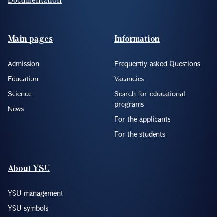
Documentation
Footer(ENG)
Main pages
Information
Admission
Frequently asked Questions
Education
Vacancies
Science
Search for educational
programs
News
For the applicants
For the students
About YSU
YSU management
YSU symbols