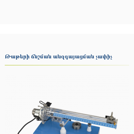
Թաթերի ճնշման անզգայացման չափիչ