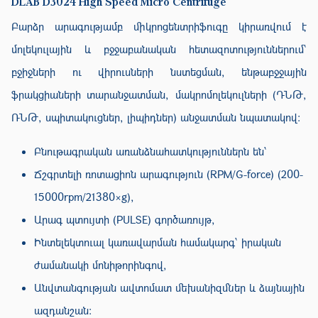
DLAB D3024 High Speed Micro Centrifuge
Բարձր արագությամբ միկրոցենտրիֆուգը կիրառվում է
մոլեկուլային և բջջաբանական հետազոտություններում՝
բջիջների ու վիրուսների նստեցման, ենթաբջջային
ֆրակցիաների տարանջատման, մակրոմոլեկուլների (ԴՆԹ,
ՌՆԹ, սպիտակուցներ, լիպիդներ) անջատման նպատակով։
Բնութագրական առանձնահատկություններն են՝
Ճշգրտելի ռոտացիոն արագություն (RPM/G-force) (200-
15000rpm/
21380×g
),
Արագ պտույտի (PULSE) գործառույթ,
Ինտելեկտուալ կառավարման համակարգ՝ իրական
ժամանակի մոնիթորինգով,
Անվտանգության ավտոմատ մեխանիզմներ և ձայնային
ազդանշան։