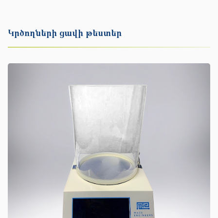
Կրծողների ցավի թեստեր