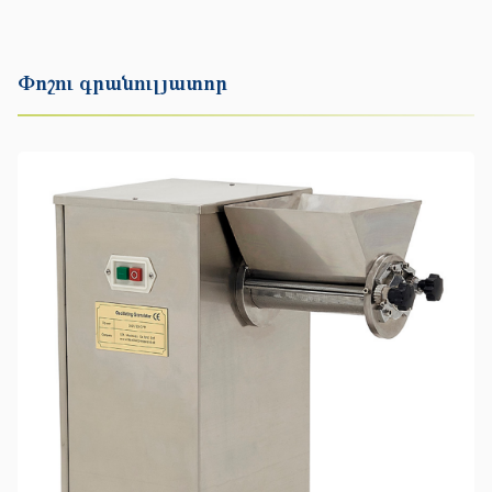
Փոշու գրանուլյատոր