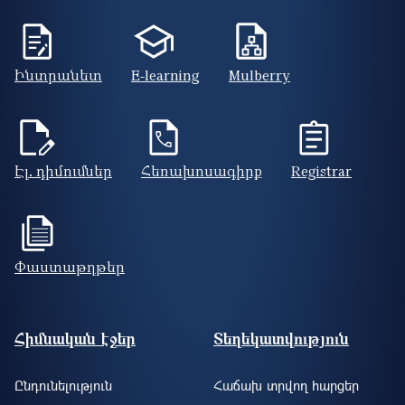
Ինտրանետ
E-learning
Mulberry
Էլ. դիմումներ
Հեռախոսագիրք
Registrar
Փաստաթղթեր
Footer site information
Հիմնական էջեր
Տեղեկատվություն
Ընդունելություն
Հաճախ տրվող հարցեր