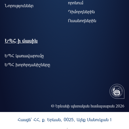
որոնում
Նորություններ
Դիմորդներին
Ուսանողներին
ԵՊՀ-ի մասին
ԵՊՀ կառավարումը
ԵՊՀ խորհրդանիշները
© Երևանի պետական համալսարան 2026
Հասցե` ՀՀ, ք. Երևան, 0025, Ալեք Մանուկյան 1