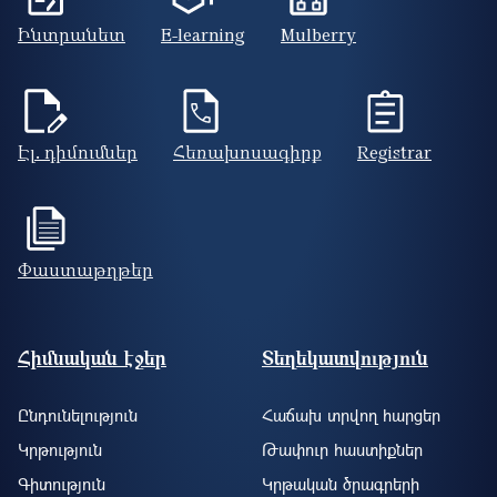
Ինտրանետ
E-learning
Mulberry
Էլ. դիմումներ
Հեռախոսագիրք
Registrar
Փաստաթղթեր
Footer site information
Հիմնական էջեր
Տեղեկատվություն
Ընդունելություն
Հաճախ տրվող հարցեր
Կրթություն
Թափուր հաստիքներ
Գիտություն
Կրթական ծրագրերի