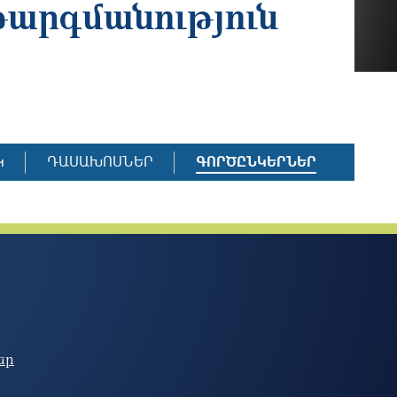
թարգմանություն
Կ
ԴԱՍԱԽՈՍՆԵՐ
ԳՈՐԾԸՆԿԵՐՆԵՐ
եր