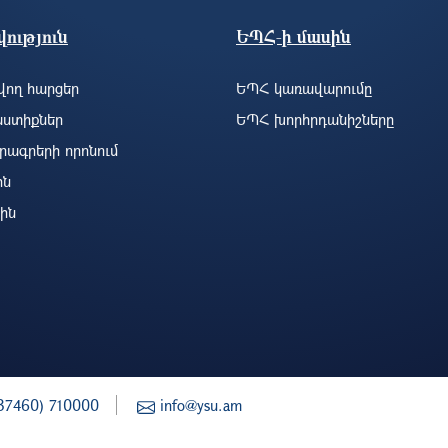
ություն
ԵՊՀ-ի մասին
ող հարցեր
ԵՊՀ կառավարումը
ստիքներ
ԵՊՀ խորհրդանիշները
րագրերի որոնում
ին
ին
37460) 710000
info@ysu.am