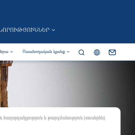
ՆՈՐՈՒԹՅՈՒՆՆԵՐ
իերա
Ուսանողական կյանք
 հաղորդակցություն և թարգմանություն (ռուսերեն)