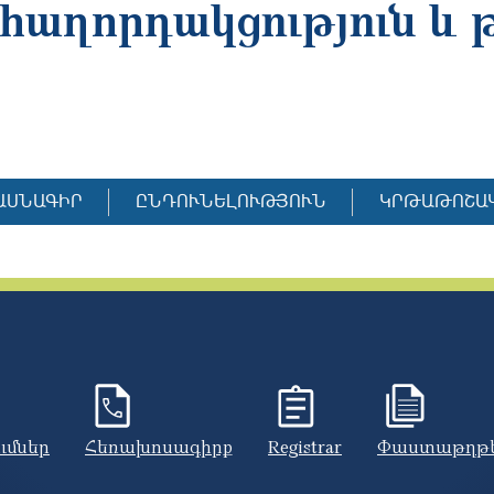
հաղորդակցություն և 
ԱՍՆԱԳԻՐ
ԸՆԴՈՒՆԵԼՈՒԹՅՈՒՆ
ԿՐԹԱԹՈՇԱ
ումներ
Հեռախոսագիրք
Registrar
Փաստաթղթ