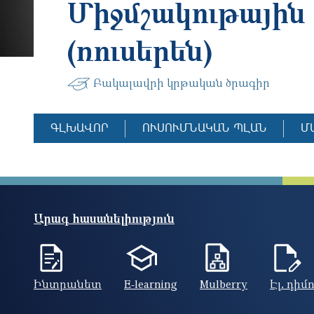
Միջմշակութային 
(ռուսերեն)
Բակալավրի կրթական ծրագիր
ԳԼԽԱՎՈՐ
ՈՒՍՈՒՄՆԱԿԱՆ ՊԼԱՆ
Մ
Արագ հասանելիություն
Ինտրանետ
E-learning
Mulberry
Էլ. դիմ