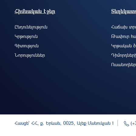
Footer site information
Հիմնական էջեր
Տեղեկատվ
Ընդունելություն
Հաճախ տրվ
Կրթություն
Թափուր հա
Գիտություն
Կրթական ծ
Նորություններ
Դիմորդներ
Ուսանողներ
Հասցե` ՀՀ, ք. Երևան, 0025, Ալեք Մանուկյան 1
(+