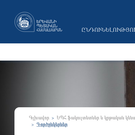
ԸՆԴՈՒՆԵԼՈՒԹՅՈ
MAIN NAVIGAT
Գլխավոր
ԵՊՀ ֆակուլտետներ և կրթական կեն
Գործընկերներ