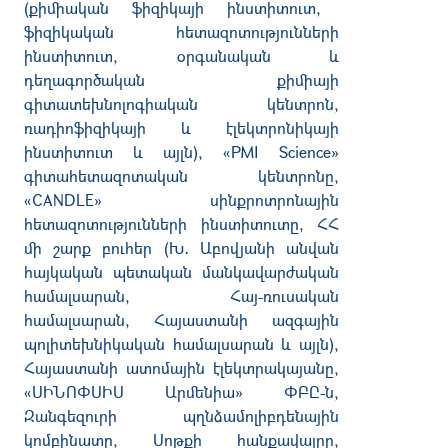
(
քիմիական
ֆիզիկայի
ինստիտուտ
,
ֆիզիկական
հետազոտությունների
ինստիտուտ
,
օրգանական
և
դեղագործական
քիմիայի
գիտատեխնոլոգիական
կենտրոն
,
ռադիոֆիզիկայի
և
էլեկտրոնիկայի
ինստիտուտ
և
այլն
),
«PMI Science»
գիտահետազոտական
կենտրոնը
,
«CANDLE»
սինքրոտրոնային
հետազոտությունների
ինստիտուտը
,
ՀՀ
մի
շարք
բուհեր
(
Խ
․
Աբովյանի
անվան
հայկական
պետական
մանկավարժական
համալսարան
,
Հայ
-
ռուսական
համալսարան
,
Հայաստանի
ազգային
պոլիտեխնիկական
համալսարան
և
այլն
),
Հայաստանի
ատոմային
էլեկտրակայանը
,
«
ՍԻՆՈՓՍԻՍ
Արմենիա
»
ՓԲԸ
-
ն
,
Զանգեզուրի
պղնձամոլիբդենային
կոմբինատը
,
Սոթքի
հանքավայրը
,