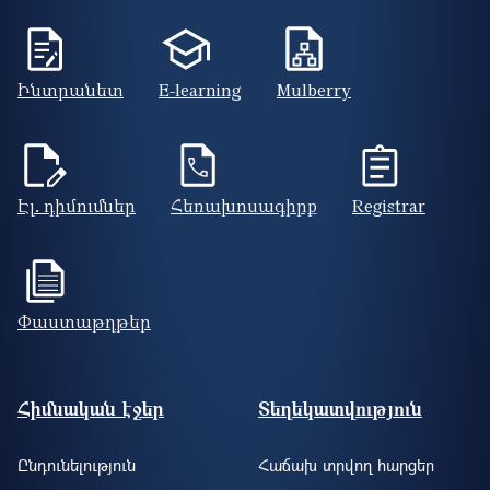
Ինտրանետ
E-learning
Mulberry
Էլ. դիմումներ
Հեռախոսագիրք
Registrar
Փաստաթղթեր
Footer site information
Հիմնական էջեր
Տեղեկատվություն
Ընդունելություն
Հաճախ տրվող հարցեր