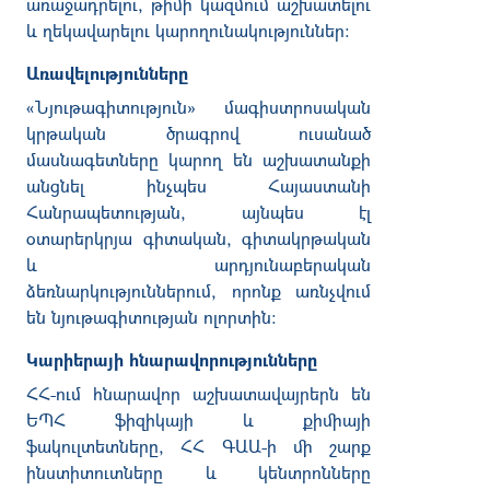
առաջադրելու
,
թիմի
կազմում
աշխատելու
և
ղեկավարելու
կարողունակություններ
:
Առավելությունները
«
Նյութագիտություն
»
մագիստրոսական
կրթական
ծրագրով
ուսանած
մասնագետները
կարող
են
աշխատանքի
անցնել
ինչպես
Հայաստանի
Հանրապետության
,
այնպես
էլ
օտարերկրյա
գիտական
,
գիտակրթական
և
արդյունաբերական
ձեռնարկություններում
,
որոնք
առնչվում
են
նյութագիտության
ոլորտին
։
Կարիերայի հնարավորությունները
ՀՀ
-
ում
հնարավոր
աշխատավայրերն
են
ԵՊՀ
ֆիզիկայի
և
քիմիայի
ֆակուլտետները
,
ՀՀ
ԳԱԱ
-
ի
մի
շարք
ինստիտուտները
և
կենտրոնները