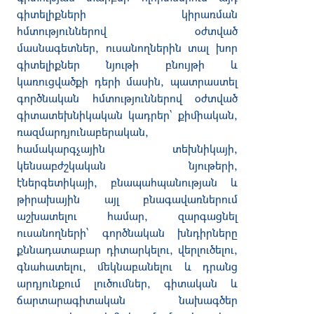
գիտելիքների
կիրառման
հմտություններով
օժտված
մասնագետներ
,
ուսանողներին
տալ
խոր
գիտելիքներ
նյութի
բնույթի
և
կառուցվածքի
դերի
մասին
,
պատրաստել
գործնական
հմտություններով
օժտված
գիտատեխնիկական
կադրեր՝
քիմիական
,
ռազմարդյունաբերական
,
համակարգչային
տեխնիկայի
,
կենսաբժշկական
նյութերի
,
էներգետիկայի
,
բնապահպանության
և
թիրախային
այլ
բնագավառներում
աշխատելու
համար
,
զարգացնել
ուսանողների՝
գործնական
խնդիրները
քննադատաբար
դիտարկելու
,
վերլուծելու
,
գնահատելու
,
մեկնաբանելու
և
դրանց
արդյունքում
լուծումներ
,
գիտական
և
ճարտարագիտական
նախագծեր