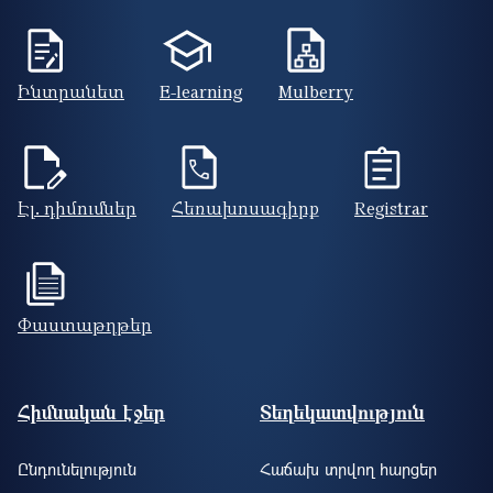
Ինտրանետ
E-learning
Mulberry
Էլ. դիմումներ
Հեռախոսագիրք
Registrar
Փաստաթղթեր
Footer site information
Հիմնական էջեր
Տեղեկատվություն
Ընդունելություն
Հաճախ տրվող հարցեր