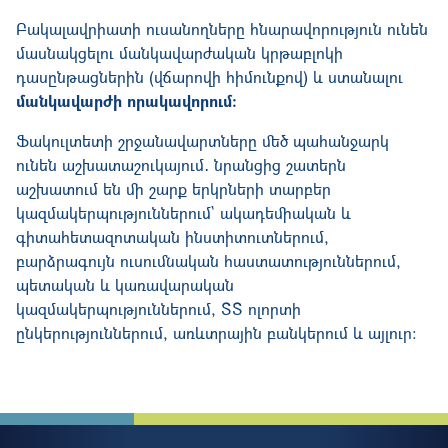
Բակալավրիատի ուսանողները հնարավորություն ունեն
մասնակցելու մանկավարժական կրթաբլոկի
դասընթացներին (վճարովի հիմունքով) և ստանալու
մանկավարժի որակավորում։
Ֆակուլտետի շրջանավարտները մեծ պահանջարկ
ունեն աշխատաշուկայում
․
նրանցից
շատերն
աշխատում
են
մի
շարք
երկրների
տարբեր
կազմակերպություններում
`
ակադեմիական
և
գիտահետազոտական
ինստիտուտներում
,
բարձրագույն
ուսումնական
հաստատություններում
,
պետական
և
կառավարական
կազմակերպություններում, ՏՏ ոլորտի
ընկերություններում, առևտրային բանկերում և այլուր: