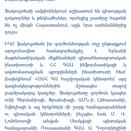
Ֆակուլտետի ամբիոններում աշխատում են գիտության
դոկտորներ և թեկնածուներ, որոնցից շատերը հայտնի
են ոչ միայն Հայաստանում, այլև նրա սահմաններից
դուրս:
ԻԿՄ ֆակուլտետն իր գործունեության ողջ ընթացքում
արդյունավետ համագործակցել է Երևանի
մաթեմատիկական մեքենաների գիտահետազոտական
ինստիտուտի և ՀՀ ԳԱԱ ինֆորմատիկայի և
ավտոմատացման պրոբլեմների ինստիտուտի հետ`
(նախկինում՝ ՀՍՍՀ ԳԱ հաշվողական կենտրոն)՝ այդ
կազմակերպություններին մշտապես տալով
բարձրակարգ կադրեր։ Ֆակուլտետը գործուն կապեր
ունի Գերմանիայի, Ֆրանսիայի, ԱՄՆ-ի, Լեհաստանի,
Շվեդիայի և այլ երկրների մի շարք համալսարանների
ու գիտական կենտրոնների, ինչպես նաև Մ. Վ.
Լոմոնոսովի անվան Մոսկվայի պետական
համալսարանի, Ռուսաստանի ԳԱԱ. Ա. Դորոդնիցինի