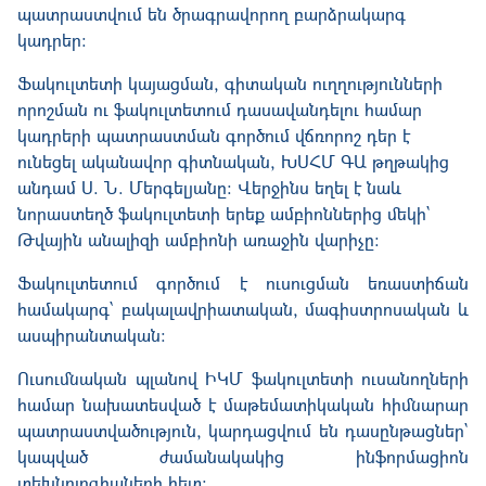
պատրաստվում են ծրագրավորող բարձրակարգ
կադրեր։
Ֆակուլտետի կայացման, գիտական ուղղությունների
որոշման ու ֆակուլտետում դասավանդելու համար
կադրերի պատրաստման գործում վճռորոշ դեր է
ունեցել ականավոր գիտնական, ԽՍՀՄ ԳԱ թղթակից
անդամ Ս. Ն. Մերգելյանը: Վերջինս եղել է նաև
նորաստեղծ ֆակուլտետի երեք ամբիոններից մեկի`
Թվային անալիզի ամբիոնի առաջին վարիչը:
Ֆակուլտետում գործում է ուսուցման եռաստիճան
համակարգ՝ բակալավրիատական, մագիստրոսական և
ասպիրանտական։
Ուսումնական պլանով ԻԿՄ ֆակուլտետի ուսանողների
համար նախատեսված է մաթեմատիկական հիմնարար
պատրաստվածություն, կարդացվում են դասընթացներ`
կապված ժամանակակից ինֆորմացիոն
տեխնոլոգիաների հետ: