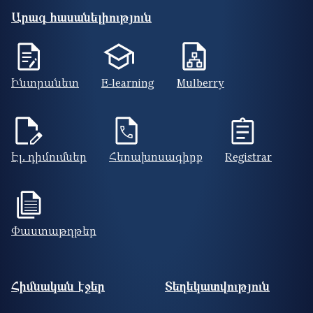
Արագ հասանելիություն
Ինտրանետ
E-learning
Mulberry
Էլ. դիմումներ
Հեռախոսագիրք
Registrar
Փաստաթղթեր
Footer site information
Հիմնական էջեր
Տեղեկատվություն