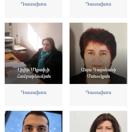
Դասախոս
Դասախոս
Լիլիթ Մկրտիչի
Անյա Գարսևանի
Համբարձումյան
Մանուկյան
Դասախոս
Դասախոս