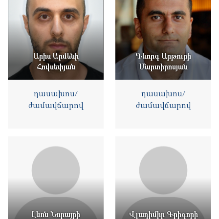
Արիս Արմենի
Գևորգ Արթուրի
Հովսեփյան
Մարտիրոսյան
դասախոս/
դասախոս/
ժամավճարով
ժամավճարով
Լևոն Նորայրի
Վլադիմիր Գրիգորի