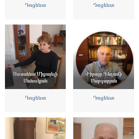
Դոցենտ
Դոցենտ
Սուսաննա Միքայելի
Ժիրայր Գեղամի
Մանուկյան
Մարգարյան
Դոցենտ
Դոցենտ