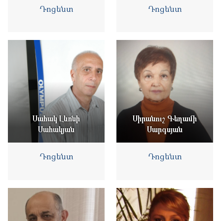
Դոցենտ
Դոցենտ
Սահակ Լևոնի
Սիրանուշ Գեղամի
Սահակյան
Սարգսյան
Դոցենտ
Դոցենտ