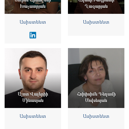
Խաչատրյան
Ղազարյան
Ասիստենտ
Ասիստենտ
Աշոտ Վալերիի
Հռիփսիմե Գեղամի
Մինասյան
Մովսեսյան
Ասիստենտ
Ասիստենտ