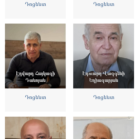
Դոցենտ
Դոցենտ
Էդվարդ Հայկազի
Էդուարդ Վազգենի
Դանոյան
Եղիազարյան
Դոցենտ
Դոցենտ