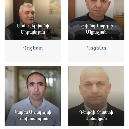
Լևոն Վելիխանի
Երվանդ Սարգսի
Միքայելյան
Մկրտչյան
Դոցենտ
Դոցենտ
Կարեն Արշալույսի
Գեորգի Հրանտի
Նավասարդյան
Սահակյան