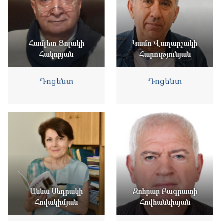
Համլետ Ցոլակի
Կամո Վաղարշակի
Հակոբյան
Հարությունյան
Դոցենտ
Դոցենտ
Աննա Սեդրակի
Զոհրաբ Բագրատի
Հովակիմյան
Հովհաննիսյան