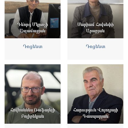
Գևորգ Մկրտչի
Մարիամ Հովսեփի
Ասլամաջյան
Արաբյան
Դոցենտ
Դոցենտ
Հովհաննես Ռաֆայելի
Հարություն Վոլոդյայի
Բոլիբեկյան
Գասպարյան