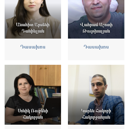
Անահիտ Արսենի
Վահրամ Աշոտի
Դանիելյան
Թութխալյան
Դասախոս
Դասախոս
Սոնիկ Ռուբենի
Կարեն Հակոբի
Հակոբյան
Հակոբջանյան