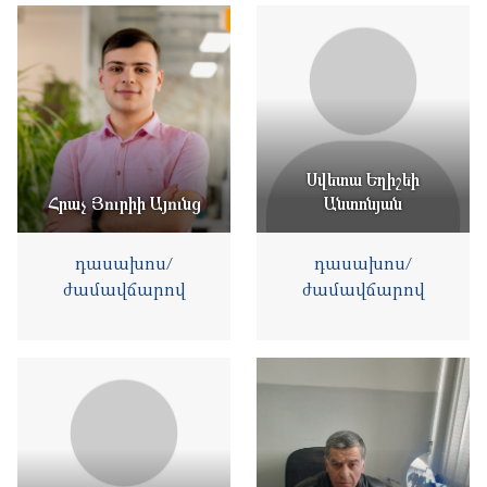
Սվետա Եղիշեի
Հրաչ Յուրիի Այունց
Անտոնյան
դասախոս/
դասախոս/
ժամավճարով
ժամավճարով