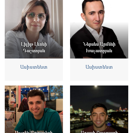
Լիլիթ Լևոնի
Ներսես Արմենի
Դաշտոյան
Խաչատրյան
Ասիստենտ
Ասիստենտ
Սուրեն Արտաշեսի
Աղասի Բագրատի