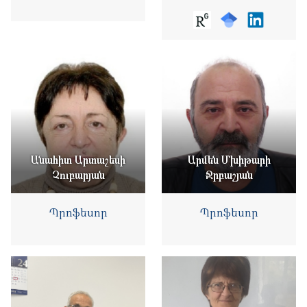
Անահիտ Արտաշեսի
Արմեն Մխիթարի
Չուբարյան
Ջրբաշյան
Պրոֆեսոր
Պրոֆեսոր