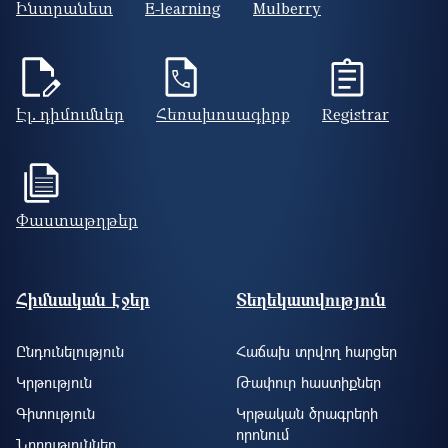
Ինտրանետ
E-learning
Mulberry
Էլ. դիմումներ
Հեռախոսագիրք
Registrar
Փաստաթղթեր
Footer site information
Հիմնական էջեր
Տեղեկատվություն
Ընդունելություն
Հաճախ տրվող հարցեր
Կրթություն
Թափուր հաստիքներ
Գիտություն
Կրթական ծրագրերի
որոնում
Նորություններ