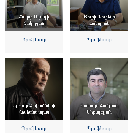
Հակոբ Ավագի
Յուրի Ռուբենի
Հակոբյան
Հակոբյան
Պրոֆեսոր
Պրոֆեսոր
Արթուր Հովհաննեսի
Վահագն Համլետի
Հովհաննիսյան
Միքայելյան
Պրոֆեսոր
Պրոֆեսոր