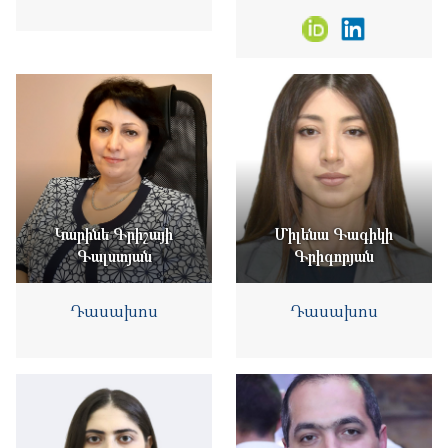
Կարինե Գրիշայի
Միլենա Գագիկի
Գալստյան
Գրիգորյան
Դասախոս
Դասախոս