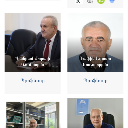
Վահրամ Ժորայի
Ռաֆիկ Աղասու
Դումանյան
Խաչատրյան
Պրոֆեսոր
Պրոֆեսոր