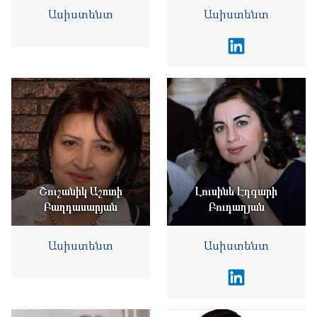
Ասիստենտ
Ասիստենտ
Շուշանիկ Աշոտի
Լուսինե Էդգարի
Բաղդասարյան
Բուդաղյան
Ասիստենտ
Ասիստենտ