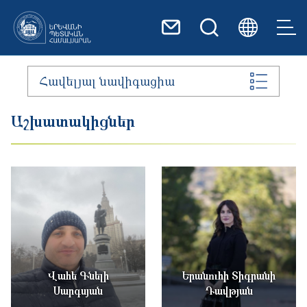
Skip to main content
Հավելյալ նավիգացիա
Աշխատակիցներ
Վահե Գնելի
Երանուհի Տիգրանի
Սարգսյան
Դավթյան