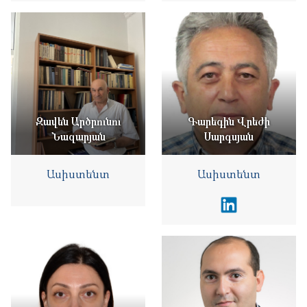
Զավեն Արծրունու
Գարեգին Վրեժի
Նազարյան
Սարգսյան
Ասիստենտ
Ասիստենտ