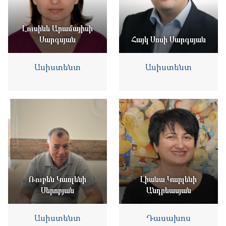
Լուսինե Արամայիսի
Սարգսյան
Հայկ Սոսի Սարգսյան
Ասիստենտ
Ասիստենտ
Ռուբեն Կառլենի
Լիանա Կարլենի
Սերոբյան
Անդրեասյան
Ասիստենտ
Դասախոս