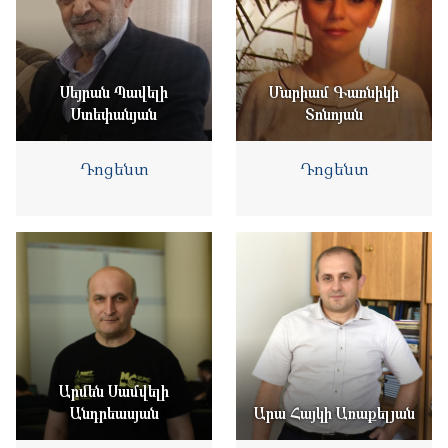
Սեյրան Պավելի
Մարիամ Գառնիկի
Ստեփանյան
Տոնոյան
Դոցենտ
Դոցենտ
Արմեն Սամվելի
Անդրեասյան
Արա Հայկի Առաքելյան