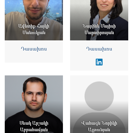
Ավետիք Հայկի
Նարինե Մայիսի
Մանուկյան
Մարտիրոսյան
Դասախոս
Դասախոս
Սևակ Արշակի
Վահագն Նորիկի
Աբրահամյան
Ալթունյան