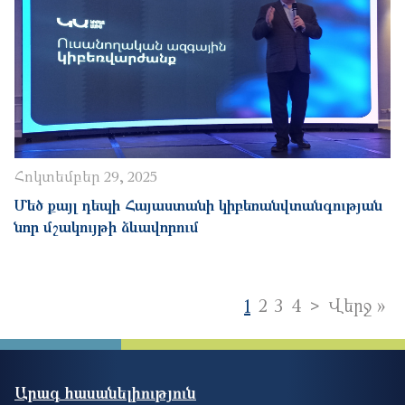
Հոկտեմբեր 29, 2025
Մեծ քայլ դեպի Հայաստանի կիբեռանվտանգության
նոր մշակույթի ձևավորում
Pagination
Next page
>
La
1
2
3
4
Վերջ »
Արագ հասանելիություն