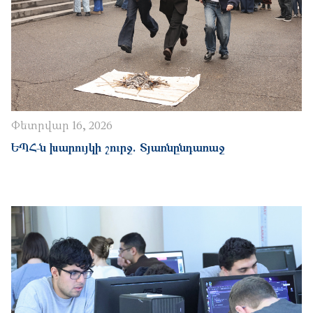
Փետրվար 16, 2026
ԵՊՀ-ն խարույկի շուրջ. Տյառնընդառաջ