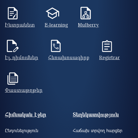
Ինտրանետ
E-learning
Mulberry
Էլ. դիմումներ
Հեռախոսագիրք
Registrar
Փաստաթղթեր
Footer site information
Հիմնական էջեր
Տեղեկատվություն
Ընդունելություն
Հաճախ տրվող հարցեր