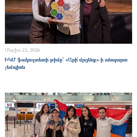
Մայիս 23, 2026
ԻԿՄ ֆակուլտետի թիմը՝ «Արի՛ մրցենք»-ի անպարտ
չեմպիոն