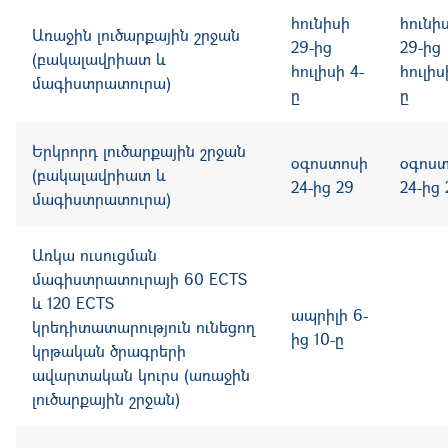
հունիսի
հունի
Ա
ռաջին լուծարքային շրջան
29-ից
29-ից
(բակալավրիատ և
հուլիսի 4-
հուլիս
մագիստրատուրա)
ը
ը
Ե
րկրորդ լուծարքային շրջան
օգոստոսի
օգոս
(բակալավրիատ և
24-ից 29
24-ից 
մագիստրատուրա)
Առկա ուսուցման
մագիստրատուրայի 60
ECTS
և 120 ECTS
ապրիլի 6-
կրեդիտատարություն ունեցող
ից 10-ը
կրթական ծրագրերի
ավարտական կուրս
(առաջին
լուծարքային շրջան)