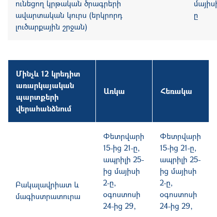
ունեցող կրթական ծրագրերի
մայիսի
ավարտական կուրս
(երկրորդ
ը
լուծարքային շրջան)
Մինչև 12 կրեդիտ
առարկայական
Առկա
Հեռակա
պարտքերի
վերահանձնում
Փետրվարի
Փետրվարի
15-ից 21-ը,
15-ից 21-ը,
ա
պրիլի 25-
ա
պրիլի 25-
ից մայիսի
ից մայիսի
2-ը,
2-ը,
Բակալավրիատ և
օ
գոստոսի
օ
գոստոսի
մագիստրատուրա
24-ից 29,
24-ից 29,