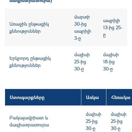
մագիստրատուրա)
մարտի
ապրիլի
Ա
ռաջին ընթացիկ
30-ից
13-ից 25-
քննություններ
ապրիլի
ը
3-ը
մայիսի
մայիսի
Ե
րկրորդ ընթացիկ
25-ից
18-ից
քննություններ
30-ը
30-ը
Ստուգարքները
Առկա
Հեռակա
մայիսի
մայիսի
Բակալավրիատ և
25-ից
25-ից
մագիստրատուրա
30-ը
30-ը