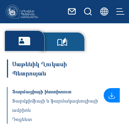
Skip to main content
Սաթենիկ Ղուկասի
Պետրոսյան
Ֆարմացիայի ինստիտուտ
Ֆարմքիմիայի և ֆարմակագնոզիայի
ամբիոն
Դոցենտ