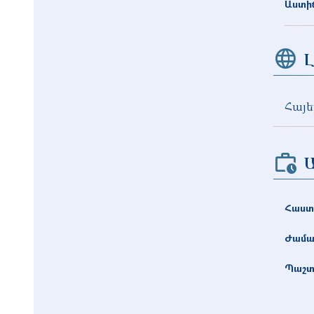
Աստիճ
Լ
Հայե
Հաստ
Ժամա
Պաշտ