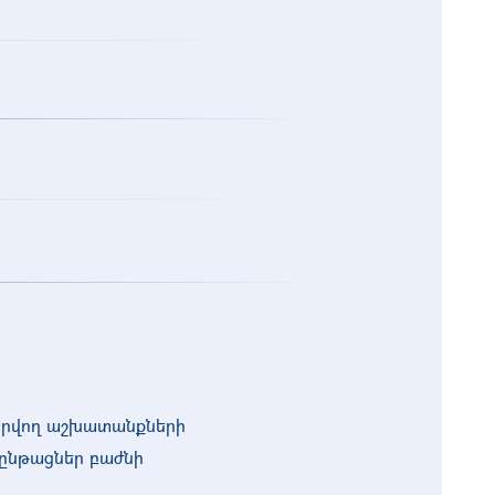
տարվող աշխատանքների
նթացներ բաժնի