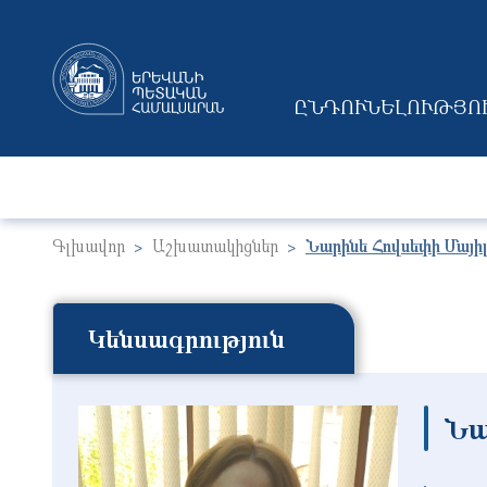
ԸՆԴՈՒՆԵԼՈՒԹՅՈ
MAIN NAVIGAT
Գլխավոր
Աշխատակիցներ
Նարինե Հովսեփի Մայի
Կենսագրություն
Նա