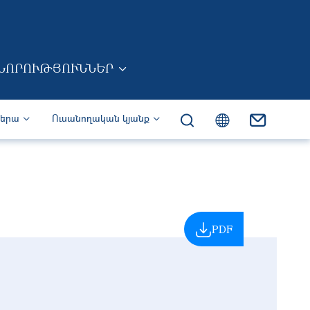
ՆՈՐՈՒԹՅՈՒՆՆԵՐ
իերա
Ուսանողական կյանք
PDF