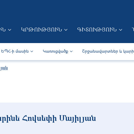
Skip to main content
ՒՆ
ԿՐԹՈՒԹՅՈՒՆ
ԳԻՏՈՒԹՅՈՒՆ
ION (ARM)
Secondary navigation (Arm)
ԵՊՀ-ի մասին
Կառուցվածք
Շրջանավարտներ և կար
լյան
րինե Հովսեփի Մայիլյան