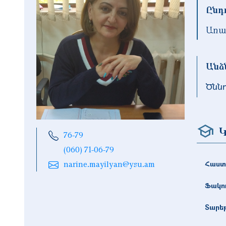
Ընդ
Առա
Անձ
Ծնն
Կ
76-79
(060) 71-06-79
narine.mayilyan@ysu.am
Հաստ
Ֆակո
Տարե