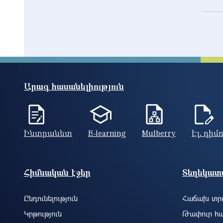
Արագ հասանելիություն
Ինտրանետ
E-learning
Mulberry
Էլ. դիմ
Footer site information
Հիմնական էջեր
Տեղեկատվ
Ընդունելություն
Հաճախ տրվ
Կրթություն
Թափուր հա