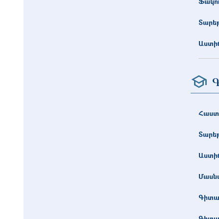
Ֆակո
Տարե
Աստիճ
Գ
Հաստ
Տարե
Աստիճ
Մասնա
Գիտա
Գիտա