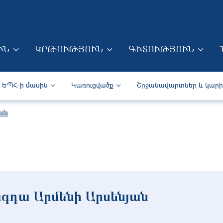
Skip to main content
ՒՆ
ԿՐԹՈՒԹՅՈՒՆ
ԳԻՏՈՒԹՅՈՒՆ
ION (ARM)
Secondary navigation (Arm)
ԵՊՀ-ի մասին
Կառուցվածք
Շրջանավարտներ և կար
ան
գդա Արմենի Արսենյան