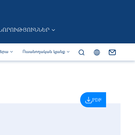
ՆՈՐՈՒԹՅՈՒՆՆԵՐ
իերա
Ուսանողական կյանք
PDF