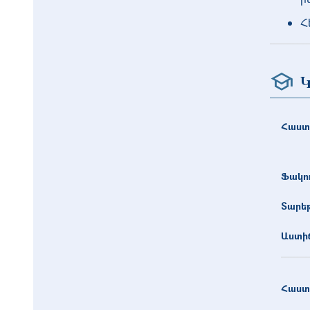
Հ
Կ
Հաստ
Ֆակո
Տարե
Աստիճ
Հաստ