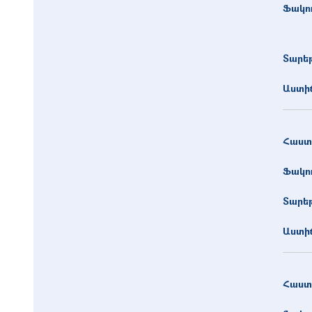
Ֆակո
Տարե
Աստիճ
Հաստ
Ֆակո
Տարե
Աստիճ
Հաստ