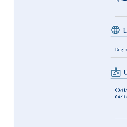
Լ
Engli
03/11
04/11