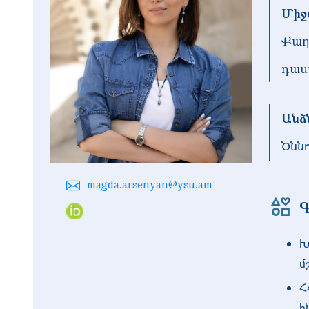
Միջ
Քաղ
դաս
Անձ
Ծնն
magda.arsenyan@ysu.am
Գ
Խ
մ
Հ
ի