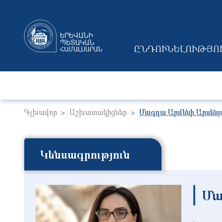
ԸՆԴՈՒՆԵԼՈՒԹՅՈ
MAIN NAVIGAT
Գլխավոր
Աշխատակիցներ
Մագդա Արմենի Արսենյ
Կենսագրություն
Մա