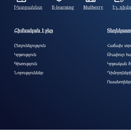
Ինտրանետ
E-learning
Mulberry
Էլ. դիմ
Footer site information
Հիմնական էջեր
Տեղեկատվ
Ընդունելություն
Հաճախ տրվ
Կրթություն
Թափուր հա
Գիտություն
Կրթական ծ
Նորություններ
Դիմորդներ
Ուսանողներ