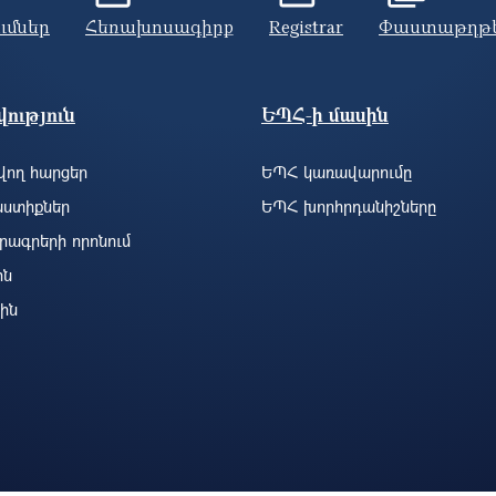
ումներ
Հեռախոսագիրք
Registrar
Փաստաթղթ
ություն
ԵՊՀ-ի մասին
ող հարցեր
ԵՊՀ կառավարումը
ստիքներ
ԵՊՀ խորհրդանիշները
րագրերի որոնում
ին
ին