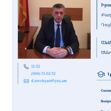
Իրա
Քաղ
Դոց
Անձ
Ծնն
12-52
Կ
(060) 71-02-52
d.serobyan@ysu.am
Հաստ
Ֆակո