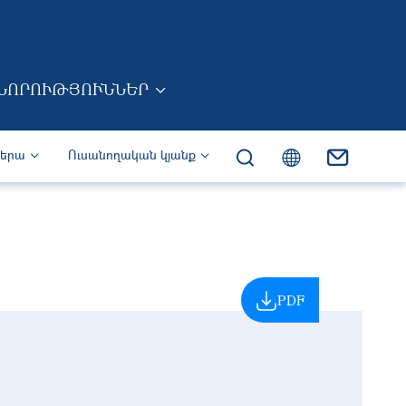
ՆՈՐՈՒԹՅՈՒՆՆԵՐ
իերա
Ուսանողական կյանք
PDF