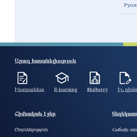
Русс
Արագ հասանելիություն
Ինտրանետ
E-learning
Mulberry
Էլ. դիմ
Footer site information
Հիմնական էջեր
Տեղեկատվ
Ընդունելություն
Հաճախ տրվ