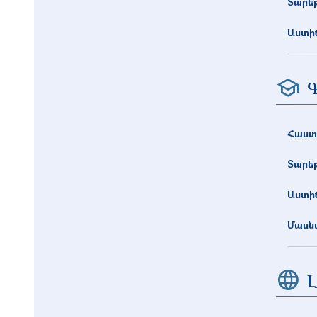
Տարե
Աստիճ
Գ
Հաստ
Տարե
Աստիճ
Մասնա
Լ