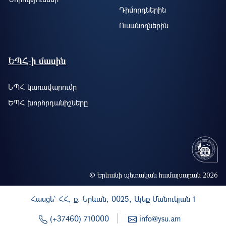
Ուսանողներին
ԵՊՀ-ի մասին
ԵՊՀ կառավարումը
ԵՊՀ խորհրդանիշները
© Երևանի պետական համալսարան 2026
Հասցե` ՀՀ, ք. Երևան, 0025, Ալեք Մանուկյան 1
(+37460) 710000
info@ysu.am