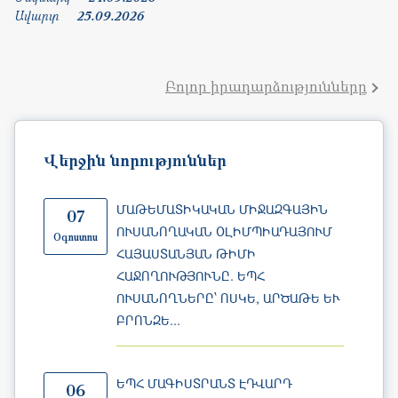
Բոլոր իրադարձությունները
Վերջին նորություններ
ՄԱԹԵՄԱՏԻԿԱԿԱՆ ՄԻՋԱԶԳԱՅԻՆ
07
ՈՒՍԱՆՈՂԱԿԱՆ ՕԼԻՄՊԻԱԴԱՅՈՒՄ
Օգոստոս
ՀԱՅԱՍՏԱՆՅԱՆ ԹԻՄԻ
ՀԱՋՈՂՈՒԹՅՈՒՆԸ. ԵՊՀ
ՈՒՍԱՆՈՂՆԵՐԸ՝ ՈՍԿԵ, ԱՐԾԱԹԵ ԵՒ Բ
ՐՈՆԶԵ...
ԵՊՀ ՄԱԳԻՍՏՐԱՆՏ ԷԴՎԱՐԴ
06
ԳՐԻԳՈՐՅԱՆՆ ԱՐԺԱՆԱՑԵԼ Է
Օգոստոս