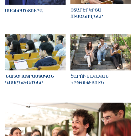
ՕՏԱՐԵՐԿՐՅԱ
ԱՍՊԻՐԱՆՏՈՒՐԱ
ՈՒՍԱՆՈՂՆԵՐ
ՆԱԽԱՊԱՏՐԱՍՏԱԿԱՆ
ՇԱՐՈՒՆԱԿԱԿԱՆ
ԴԱՍԸՆԹԱՑՆԵՐ
ԿՐԹՈՒԹՅՈՒՆ