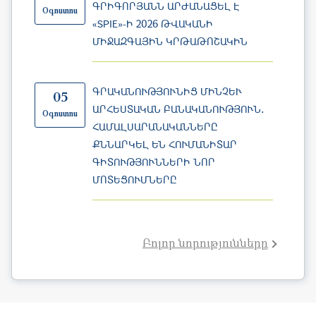
«SPIE»-Ի 2026 ԹՎԱԿԱՆԻ
ՄԻՋԱԶԳԱՅԻՆ ԿՐԹԱԹՈՇԱԿԻՆ
ԳՐԱԿԱՆՈՒԹՅՈՒՆԻՑ ՄԻՆՉԵՒ Ա
05
ՐՀԵՍՏԱԿԱՆ ԲԱՆԱԿԱՆՈՒԹՅՈՒՆ․ Հ
Օգոստոս
ԱՄԱԼՍԱՐԱՆԱԿԱՆՆԵՐԸ Ք
ՆՆԱՐԿԵԼ ԵՆ ՀՈՒՄԱՆԻՏԱՐ Գ
ԻՏՈՒԹՅՈՒՆՆԵՐԻ ՆՈՐ Մ
ՈՏԵՑՈՒՄՆԵՐԸ
Բոլոր նորությունները