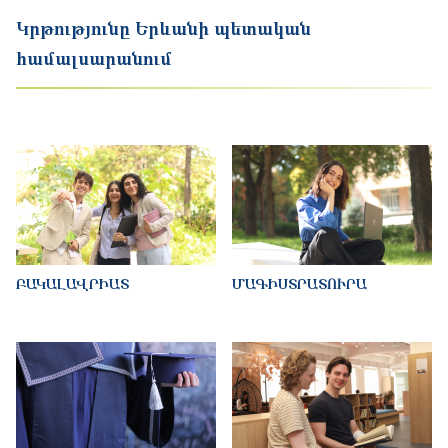
Կրթությունը Երևանի պետական
համալսարանում
ԲԱԿԱԼԱՎՐԻԱՏ
ՄԱԳԻՍՏՐԱՏՈՒՐԱ