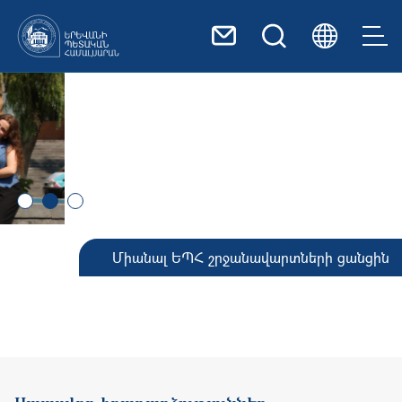
Skip to main content
Միանալ ԵՊՀ շրջանավարտների ցանցին
Սպասվող իրադարձություններ