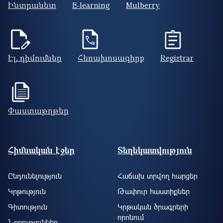
Էլ. դիմումներ
Հեռախոսագիրք
Registrar
Փաստաթղթեր
Footer site information
Հիմնական էջեր
Տեղեկատվություն
Ընդունելություն
Հաճախ տրվող հարցեր
Կրթություն
Թափուր հաստիքներ
Գիտություն
Կրթական ծրագրերի
որոնում
Նորություններ
Դիմորդներին