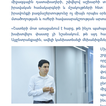
միջազգային դատախաղերի, շփվելով աշխարհի տ
իրավական համակարգերի և մշակույթների հետ։
իրավունքի բազմաշերտությունը ոչ միայն որպես օր
մտածողության և ուժերի հավասարակշռության արտա
«Շատերի մոտ առաջանում է հարց
, թե
ինչու պահպ
խախտվ
ելու
փաստը չի նշանակում, թե այ
դ հ
Այլընտրանքային, ավելի կանխատեսելի մեխանիզմներ
Մի
շր
որ
ձև
փո
ձև
ըն
մի
պա
ին
կա