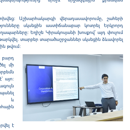
փոխվեց։ Աշխարհակարգի վերադասավորումը, շահերի
թյունները սկսեցին աստիճանաբար կոտրել Երկրորդ
աղապարները։
Եղիշե
Կիրակոսյանի խոսքով՝ այդ փուլում
թարկվել. տարբեր տարածաշրջաններ սկսեցին ձևավորել
ին թվում։
ն բարդ
ծել մի
րբեմն
՝ այո։
գույն
պանել
ր և
հային
րվել է