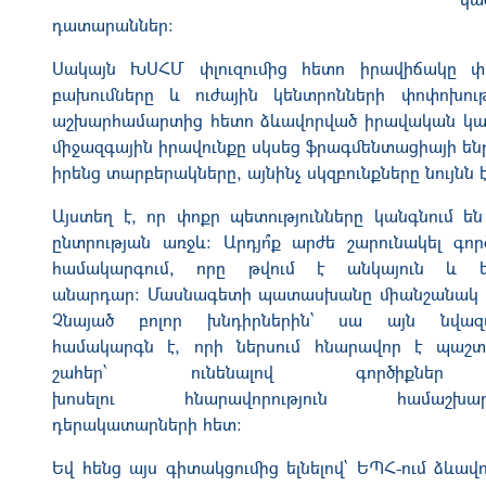
դատարաններ։
Սակայն
ԽՍՀՄ
փլուզումից հետո իրավիճակը 
բախումները և ուժային կենտրոնների փոփոխու
աշխարհամարտից հետո ձևավորված իրավական կ
միջազգային իրավունքը սկսեց ֆրագմենտացիայի են
իրենց տարբերակները, այնինչ սկզբունքները նույնն է
Այստեղ է, որ փոքր պետությունները կանգնում ե
ընտրության առջև։ Արդյո
՞
ք արժե շարունակել գոր
համակարգում, որը թվում է անկայուն և ե
անարդար։
Մասնագետի
պատասխանը միանշանակ է
Չնայած բոլոր խնդիրներին՝ սա այն նվազա
համակարգն է, որի ներսում հնարավոր է պաշտ
շահեր՝ ունենալով գործիքնե
խոսելու
հնարավորություն
համաշխար
դերակատարների հետ։
Եվ հենց այս գիտակցումից ելնելով՝ ԵՊՀ-ում ձևավո