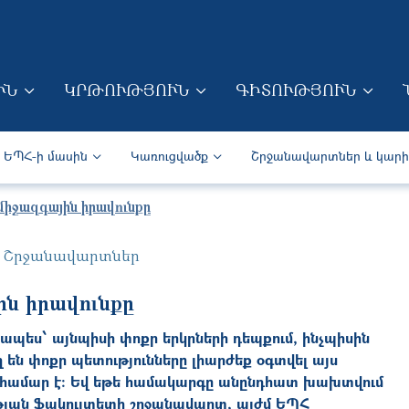
Skip to main content
ՒՆ
ԿՐԹՈՒԹՅՈՒՆ
ԳԻՏՈՒԹՅՈՒՆ
ION (ARM)
Secondary navigation (Arm)
ԵՊՀ-ի մասին
Կառուցվածք
Շրջանավարտներ և կար
 միջազգային իրավունքը
Շրջանավարտներ
ին իրավունքը
ապես՝ այնպիսի փոքր երկրների դեպքում, ինչպիսին
 են փոքր պետությունները լիարժեք օգտվել այս
» համար է։ Եվ եթե համակարգը անընդհատ խախտվում
ության ֆակուլտետի շրջանավարտ, այժմ ԵՊՀ