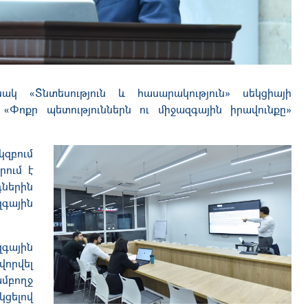
նակ «Տնտեսություն և հասարակություն»
սեկցիայի
 «Փոքր պետություններն ու միջազգային իրավունքը»
կզբում
րում է
դներին
զգային
զգային
վորվել
մբողջ
կցելով