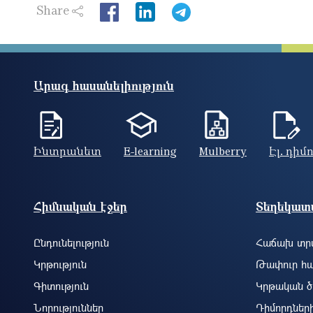
Share
LinkedIn
Արագ հասանելիություն
Ինտրանետ
E-learning
Mulberry
Էլ. դիմ
Footer site information
Հիմնական էջեր
Տեղեկատվ
Ընդունելություն
Հաճախ տրվ
Կրթություն
Թափուր հա
Գիտություն
Կրթական ծ
Նորություններ
Դիմորդներ