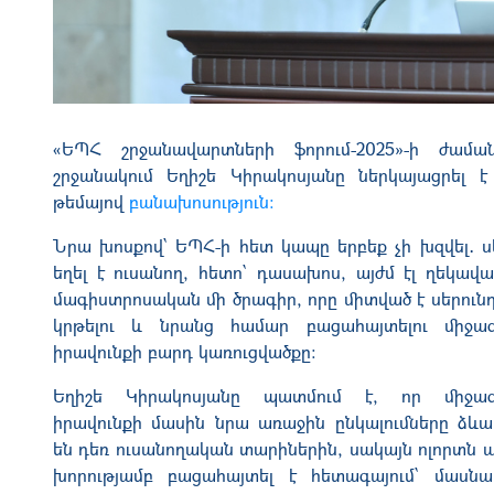
«ԵՊՀ շրջանավարտների ֆորում-2025»-ի ժամա
շրջանակում
Եղիշե Կիրակոսյանը
ներկայացրել է
թեմայով
բանախոսություն։
Նրա
խոսքով՝ ԵՊՀ-ի հետ կապը երբեք չի խզվել․ ս
եղել է ուսանող, հետո՝ դասախոս, այժմ էլ ղեկավա
մագիստրոսական մի ծրագիր, որը միտված է սերուն
կրթել
ու և նրանց համար բացահայտելու
միջա
իրավունքի բարդ կառուցվածքը։
Եղիշե Կիրակոսյան
ը պատմում է, որ մ
իջա
իրավունքի
մասին նրա
առաջին ընկալումները ձևա
են դեռ ուսանողական տարիներին, սակայն
ոլորտն
ա
խորությամբ բացահայտել է
հետագայում՝
մասնա