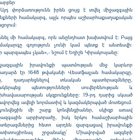
արբեր
 Այդ փորձ
առությունն
իրեն ցույց է տվել միջազգային
ենքների համակարգ, այլ
և
որպես աշխարհաքաղաքական
ցոլում։
անել մի համակարգ, որն անընդհատ խախտվում է։ Բայց
ամակարգը
գոյություն չունի կամ պետք է անտեսվի։
 պարզապես չկան»,- նշում է Եղիշե Կիրակոսյանը։
ջազգային իրավունքի պատմության մեջ կարևոր
ջադարձ էր 1648 թվականի Վեստֆալյան համակարգը,
ը, դադարեցնելով տևական պատերազմները,
ակերպեց պետությունների սուվերենության և
խհավասարության սկզբունքները։ 19-րդ դարից սկսած
ավորվեց ավելի նորմատիվ և կազմակերպված մոտեցում.
դունվեցին մի շարք կոնվենցիաներ, սկիզբ առավ
ջազգային արբիտրաժը, իսկ երկու համաշխարհային
տերազմներից հետո արդեն զարգացավ իրավունքի
ստիտուցիոնալ շրջանակը՝ Միավորված ազգերի
զմակերպությունից մինչև միջազգային քրեական