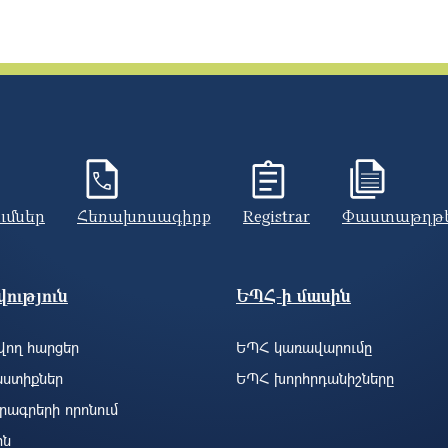
ումներ
Հեռախոսագիրք
Registrar
Փաստաթղթ
ություն
ԵՊՀ-ի մասին
ող հարցեր
ԵՊՀ կառավարումը
ստիքներ
ԵՊՀ խորհրդանիշները
րագրերի որոնում
ին