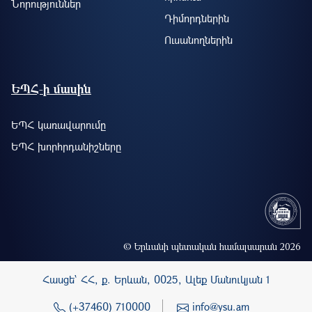
Նորություններ
Դիմորդներին
Ուսանողներին
ԵՊՀ-ի մասին
ԵՊՀ կառավարումը
ԵՊՀ խորհրդանիշները
© Երևանի պետական համալսարան 2026
Հասցե` ՀՀ, ք. Երևան, 0025, Ալեք Մանուկյան 1
(+37460) 710000
info@ysu.am