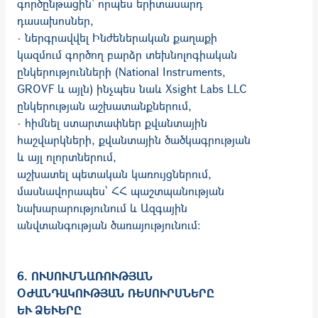
գործընթացին՝ որպես երիտասարդ
դասախոսներ,
· ներգրավվել Ինժեներական քաղաքի
կազմում գործող բարձր տեխնոլոգիական
ընկերությունների (National Instruments,
GROVF և այլն) ինչպես նաև Xsight Labs LLC
ընկերության աշխատանքներում,
· հիմնել ստարտափներ քվանտային
հաշվարկների, քվանտային ծածկա­գրության
և այլ ոլորտներում,
աշխատել պետական կառույցներում,
մասնավորապես՝ ՀՀ պաշտպանության
նախարարությունում և Ազգային
անվտանգության ծառայությունում:
6. ՈՒՍՈՒՄՆԱՌՈՒԹՅԱՆ
ՕԺԱՆԴԱԿՈՒԹՅԱՆ ՌԵՍՈՒՐՍՆԵՐԸ
ԵՒ ՁԵՒԵՐԸ