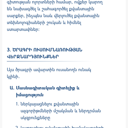
գիտության ոլորտների համար, ովքեր կարող
են նախագծել և շահագործել քվանտային
սարքեր, ինչպես նաև վերլուծել քվանտային
տեխնոլոգիաների շուկան և հիմնել
ստարտափներ:
3. ԾՐԱԳՐԻ ՈՒՍՈՒՄՆԱՌՈՒԹՅԱՆ
ՎԵՐՋՆԱՐԴՅՈՒՆՔՆԵՐ
Այս ծրագրի ավարտին ուսանողն ունակ
կլինի․
Մասնագիտական գիտելիք և
իմացություն
ներկայացնելու քվանտային
ալգորիթմների մշակման և ներդրման
սկզբունքները
կառուցելու քվանտային համակարգերի