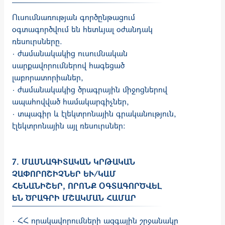
Ուսումնառության գործընթացում
օգտագործվում են հետևյալ օժանդակ
ռեսուրսները.
· ժամանակակից ուսումնական
սարքավորումներով հագեցած
լաբորատորիաներ,
· ժամանակակից ծրագրային միջոցներով
ապահովված համակարգիչներ,
· տպագիր և էլեկտրոնային գրականություն,
էլեկտրոնային այլ ռեսուրսներ:
7. ՄԱՍՆԱԳԻՏԱԿԱՆ ԿՐԹԱԿԱՆ
ՉԱՓՈՐՈՇԻՉՆԵՐ ԵՒ/ԿԱՄ Հ
ԵՆԱՆԻՇԵՐ, ՈՐՈՆՔ ՕԳՏԱԳՈՐԾՎԵԼ Ե
Ն ԾՐԱԳՐԻ ՄՇԱԿՄԱՆ ՀԱՄԱՐ
· ՀՀ որակավորումների ազգային շրջանակը