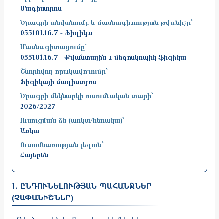
Մագիստրոս
Ծրագրի անվանումը և մասնագիտության թվանիշը՝
055101.16.7 - Ֆիզիկա
Մասնագիտացումը՝
055101.16.7 - Քվանտային և մեզոսկոպիկ ֆիզիկա
Շնորհվող որակավորումը՝
Ֆիզիկայի մագիստրոս
Ծրագրի մեկնարկի ուսումնական տարի՝
2026/2027
Ուսուցման ձև (առկա/հեռակա)՝
Առկա
Ուսումնառության լեզուն՝
Հայերեն
1. ԸՆԴՈՒՆԵԼՈՒԹՅԱՆ ՊԱՀԱՆՋՆԵՐ
(ՉԱՓԱՆԻՇՆԵՐ)