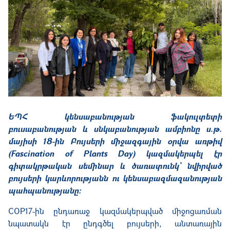
ԵՊՀ կենսաբանության ֆակուլտետի
բուսաբանության և սնկաբանության ամբիոնը ս.թ.
մայիսի 18-ին Բույսերի միջազգային օրվա առթիվ
(Fascination of Plants Day) կազմակերպել էր
գիտակրթական սեմինար և ծառատունկ՝ նվիրված
բույսերի կարևորությանն ու կենսաբազմազանության
պահպանությանը։
COP17-ին ընդառաջ կազմակերպված միջոցառման
նպատակն էր ընդգծել բույսերի, անտառային