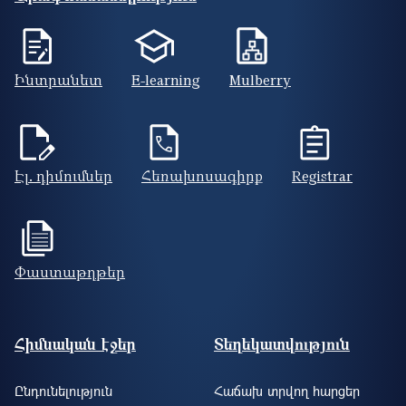
Ինտրանետ
E-learning
Mulberry
Էլ. դիմումներ
Հեռախոսագիրք
Registrar
Փաստաթղթեր
Footer site information
Հիմնական էջեր
Տեղեկատվություն
Ընդունելություն
Հաճախ տրվող հարցեր