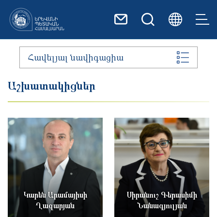
Skip to main content
Հավելյալ նավիգացիա
Աշխատակիցներ
Կարեն Արամայիսի
Սիրանուշ Գերասիմի
Ղազարյան
Նանագյուլյան