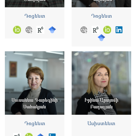
Դոցենտ
Դոցենտ
Սուսաննա Գարեգինի
Իրինա Արտյոմի
Սահակյան
Բադալյան
Դոցենտ
Ասիստենտ