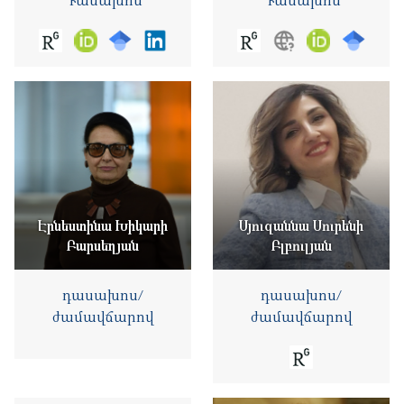
Դասախոս
Դասախոս
Էրնեստինա Խիկարի
Սյուզաննա Սուրենի
Բարսեղյան
Բլբուլյան
դասախոս/
դասախոս/
ժամավճարով
ժամավճարով
Հասմիկ Գրիգորիի
Գալստյան