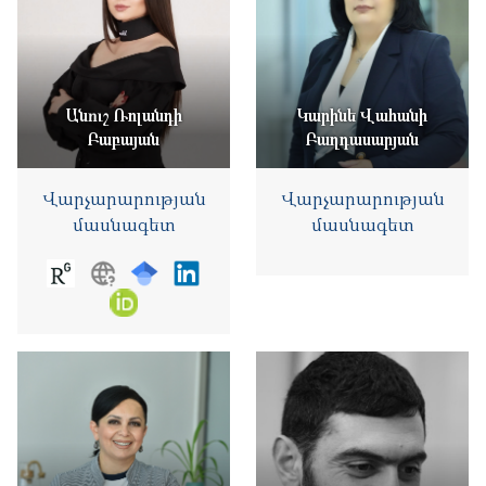
Անուշ Ռոլանդի
Կարինե Վահանի
Բաբայան
Բաղդասարյան
Վարչարարության
Վարչարարության
մասնագետ
մասնագետ