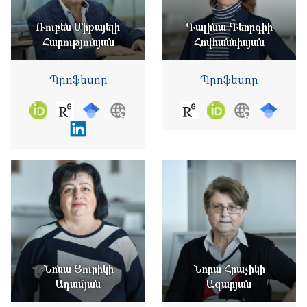
Ռուբեն Միքայելի
Գալինա Գեորգիի
Հարությունյան
Հովհաննիսյան
Պրոֆեսոր
Պրոֆեսոր
Նոնա Յուրիկի
Նորա Հրաչիկի
Ադամյան
Ազարյան