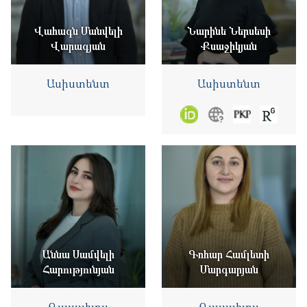
Վահագն Մանվելի
Նարինե Ներսեսի
Վարագյան
Քսաջիկյան
Ասիստենտ
Ասիստենտ
Աննա Սամվելի
Գոհար Համլետի
Հարությունյան
Մարգարյան