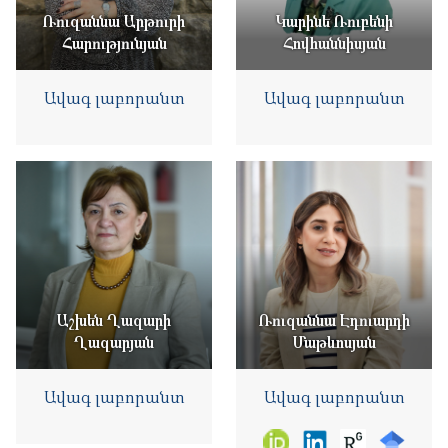
Ռուզաննա Արթուրի
Կարինե Ռուբենի
Հարությունյան
Հովհաննիսյան
Ավագ լաբորանտ
Ավագ լաբորանտ
Աշխեն Ղազարի
Ռուզաննա Էդուարդի
Ղազարյան
Մաթևոսյան
Ավագ լաբորանտ
Ավագ լաբորանտ