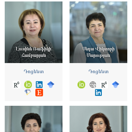
Լուսինե Ռաֆիկի
Սեդա Վիկտորի
Համբարյան
Մարության
Դոցենտ
Դոցենտ