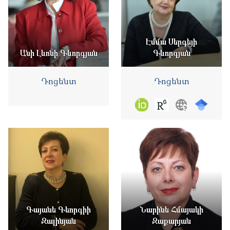
Էմմա Սերգեյի
Անի Լևոնի Գևորգյան
Գևորգյան
Դոցենտ
Դոցենտ
Գայանե Գեորգիի
Նարինե Հմայակի
Զալինյան
Զաքարյան