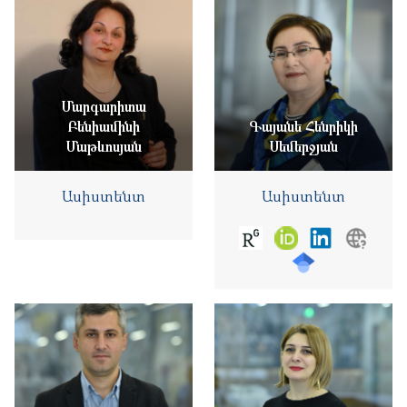
Մարգարիտա
Բենիամինի
Գայանե Հենրիկի
Մաթևոսյան
Սեմերջյան
Ասիստենտ
Ասիստենտ