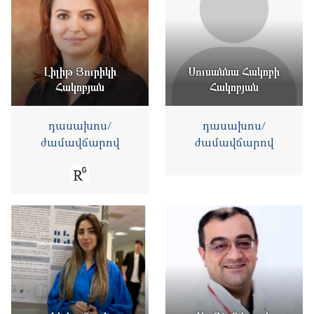
Լիլիթ Յուրիկի
Սուսաննա Հակոբի
Հակոբյան
Հակոբյան
դասախոս/
դասախոս/
ժամավճարով
ժամավճարով