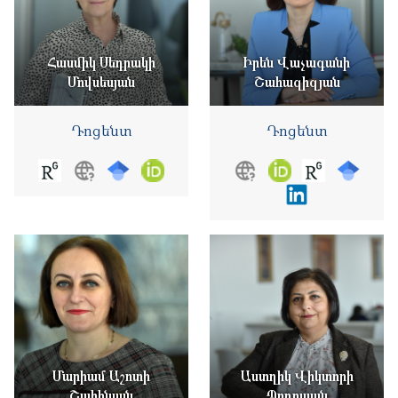
Հասմիկ Սեդրակի
Իրեն Վաչագանի
Մովսեսյան
Շահազիզյան
Դոցենտ
Դոցենտ
Մարիամ Աշոտի
Աստղիկ Վիկտորի
Շահինյան
Պողոսյան