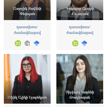
Աստղիկ Զավենի
Գասպար Հրայրի
Փեփոյան
Քոչարյան
դասախոս/
դասախոս/
ժամավճարով
ժամավճարով
Սիլվարդ Կարենի
Օֆիկ Ալիկի Ելաբեկյան
Թադևոսյան