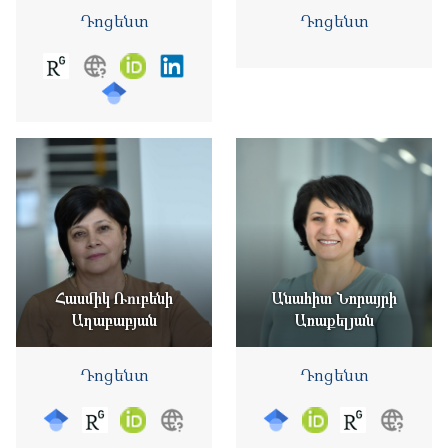
Դոցենտ
Դոցենտ
Հասմիկ Ռուբենի
Անահիտ Նորայրի
Աղաբաբյան
Առաքելյան
Դոցենտ
Դոցենտ