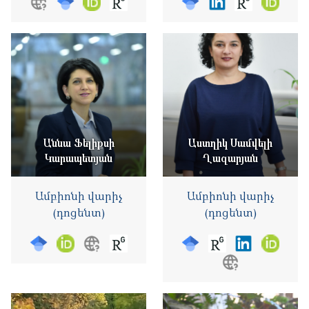
Աննա Ֆելիքսի
Աստղիկ Սամվելի
Կարապետյան
Ղազարյան
Ամբիոնի վարիչ
Ամբիոնի վարիչ
(դոցենտ)
(դոցենտ)