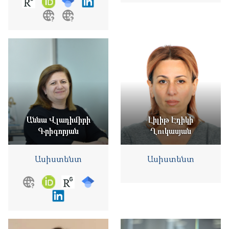
Աննա Վլադիմիրի
Լիլիթ Էդիկի
Գրիգորյան
Ղուկասյան
Ասիստենտ
Ասիստենտ