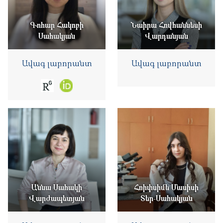
Գոհար Հակոբի
Նաիրա Հովհաննեսի
Սահակյան
Վարդանյան
Ավագ լաբորանտ
Ավագ լաբորանտ
Աննա Սահակի
Հռիփսիմե Մասիսի
Վարժապետյան
Տեր-Սահակյան