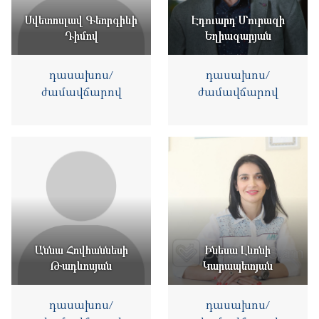
Սվետոսլավ Գեորգիևի
Էդուարդ Մուրազի
Դիմով
Եղիազարյան
դասախոս/
դասախոս/
ժամավճարով
ժամավճարով
Աննա Հովհաննեսի
Ինեսա Լևոնի
Թադևոսյան
Կարապետյան
դասախոս/
դասախոս/