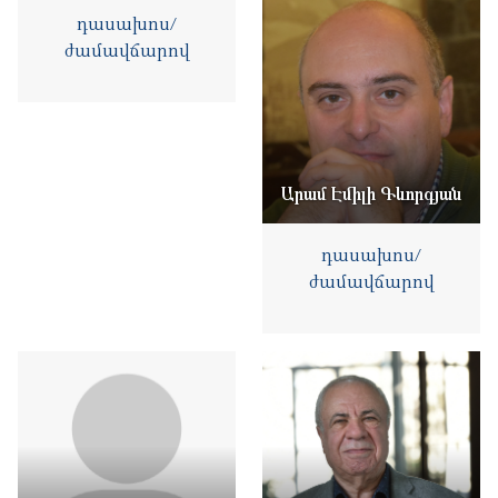
դասախոս/
ժամավճարով
Արամ Էմիլի Գևորգյան
դասախոս/
ժամավճարով