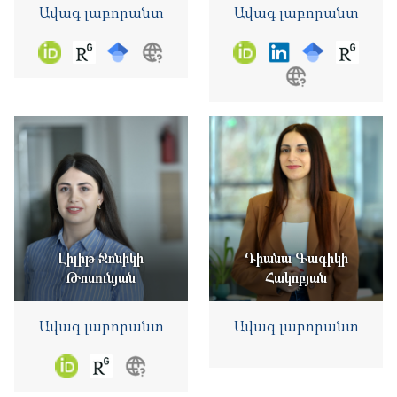
Ավագ լաբորանտ
Ավագ լաբորանտ
Լիլիթ Ջոնիկի
Դիանա Գագիկի
Թոսունյան
Հակոբյան
Ավագ լաբորանտ
Ավագ լաբորանտ