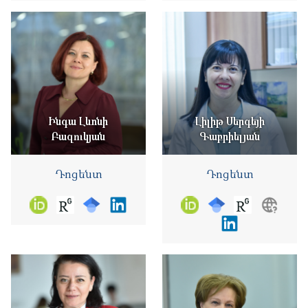
Ինգա Լևոնի
Լիլիթ Սերգեյի
Բազուկյան
Գաբրիելյան
Դոցենտ
Դոցենտ