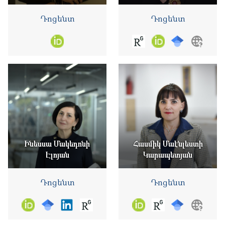
Դոցենտ
Դոցենտ
Ինեսսա Մակեդոնի
Հասմիկ Մաէնլեստի
Էլոյան
Կարապետյան
Դոցենտ
Դոցենտ