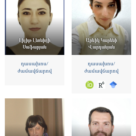
Լիլիթ Լեոնիդի
Արևիկ Կարենի
Սաֆարյան
Վարդանյան
դասախոս/
դասախոս/
ժամավճարով
ժամավճարով