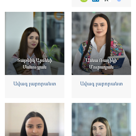
Տաթևիկ Արմենի
Աննա Ռադիկի
Մանուցյան
Մուրադյան
Ավագ լաբորանտ
Ավագ լաբորանտ