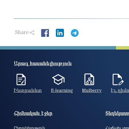
Share
LinkedIn
Արագ հասանելիություն
Ինտրանետ
E-learning
Mulberry
Էլ. դիմ
Footer site information
Հիմնական էջեր
Տեղեկատվ
Ընդունելություն
Հաճախ տրվ