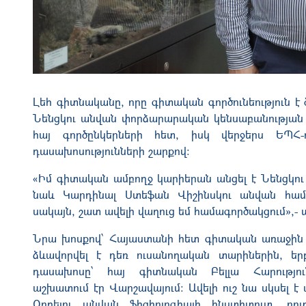
Լեհ գիտնականը, որը գիտական գործունեություն է
Նենցկու անվան փորձարարական կենսաբանության 
հայ գործընկերների հետ, իսկ վերջերս ԵՊՀ-ո
դասախոսությունների շարքով։
«Իմ գիտական ամբողջ կարիերան անցել է Նենցկու 
նաև Կարդինալ Ստեֆան Վիշինսկու անվան հա
սակայն, շատ ավելի վաղուց եմ համագործակցում»,- պ
Նրա խոսքով՝ Հայաստանի հետ գիտական առաջին
ձևավորվել է դեռ ուսանողական տարիներին, եր
դասախոսը՝ հայ գիտնական Բելլա Հարություն
աշխատում էր Վարշավայում։ Ավելի ուշ նա սկսել է ա
Օրբելու անվան ֆիզիոլոգիայի ինստիտուտ, որտ