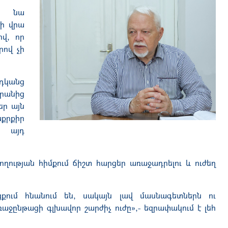
՝ նա
ժի վրա
ով, որ
րով չի
րդկանց
դրանից
եր այն
քրքիր
ւ այդ
ողության հիմքում ճիշտ հարցեր առաջադրելու և ուժեղ
քում հնանում են, սակայն լավ մասնագետներն ու
ջընթացի գլխավոր շարժիչ ուժը»,- եզրափակում է լեհ