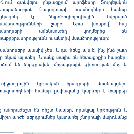
Հ-ում գտնվելու ընթացքում պրոֆեսոր Տուրլեյսկին
նսաբանության ֆակուլտետի ուսանողների համար
ցկացրել էր նեյրոֆիզիոլոգիային նվիրված
սախոսությունների շարք։ Նրա խոսքով՝ հայ
ւսանողների ամենաուժեղ կողմերից են
տաքրքրասիրությունն ու ակտիվ մտածողությունը։
ւսանողները պասիվ չեն, և դա հենց այն է, ինչ ինձ շատ
ւր եկավ այստեղ։ Նրանք տալիս են հետաքրքիր հարցեր,
րձում են ներգրավվել միջազգային գիտության մեջ և
իջազգային կրթական ծրագրերի մասնակցելու
 հետազոտողների համար չափազանց կարևոր է տարբեր
 անհրաժեշտ են ճիշտ կապեր, որակյալ կրթություն և
միշտ արժե ներդրումներ կատարել շնորհալի մարդկանց