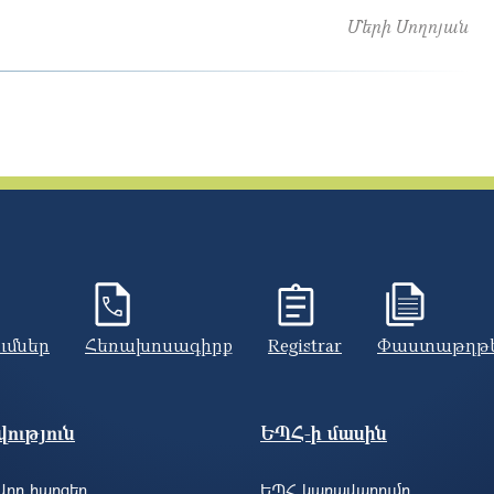
Մերի Սողոյան
ումներ
Հեռախոսագիրք
Registrar
Փաստաթղթ
ություն
ԵՊՀ-ի մասին
ող հարցեր
ԵՊՀ կառավարումը