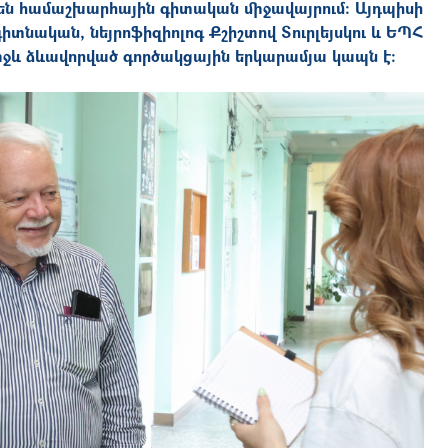
մ են համաշխարհային գիտական միջավայրում։ Այդպիսի
իտնական, նեյրոֆիզիոլոգ Քշիշտով Տուրլեյսկու և ԵՊՀ
ջև ձևավորված գործակցային երկարամյա կապն է։