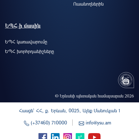
Ուսանողներին
ԵՊՀ-ի մասին
ԵՊՀ կառավարումը
ԵՊՀ խորհրդանիշները
© Երևանի պետական համալսարան 2026
Հասցե` ՀՀ, ք. Երևան, 0025, Ալեք Մանուկյան 1
(+37460) 710000
info@ysu.am