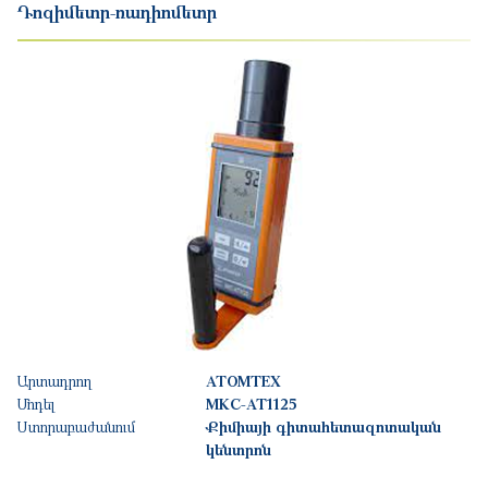
Դոզիմետր-ռադիոմետր
Արտադրող
АТОМТЕХ
Մոդել
MKC-AT1125
Ստորաբաժանում
Քիմիայի գիտահետազոտական
կենտրոն