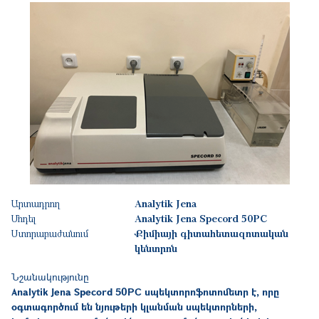
Արտադրող
Analytik Jena
Մոդել
Analytik Jena Specord 50PC
Ստորաբաժանում
Քիմիայի գիտահետազոտական
կենտրոն
Նշանակությունը
Analytik Jena Specord 50PC
սպեկտորոֆոտոմետր
է
,
որը
օգտագործում
են
նյութերի
կլանման
սպեկտորների
,