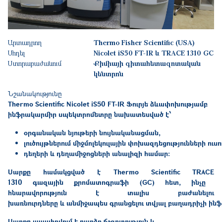
Արտադրող
Thermo Fisher Scientific (USA)
Մոդել
Nicolet iS50 FT-IR և TRACE 1310 GC
Ստորաբաժանում
Քիմիայի գիտահետազոտական
կենտրոն
Նշանակությունը
Thermo Scientific Nicolet iS50 FT-IR Ֆուրյե ձևափոխությամբ
ինֆրակարմիր սպեկտրոմետրը նախատեսված է՝
օրգանական նյութերի նույնականացման
,
լուծույթներում միջմոլեկուլային փոխազդեցությունների ու
դեղերի և դեղամիջոցների անալիզի համար
:
Սարքը համակցված է Thermo Scientific TRACE
1310
գազային քրոմատոգրաֆի
(
GC
)
հետ
,
ինչը
հնարավորություն է տալիս բաժանելու
խառնուրդները և անմիջապես գրանցելու տվյալ բաղադրիչի ի
Սարքը ապահովում է բարձր ճշգրտություն և