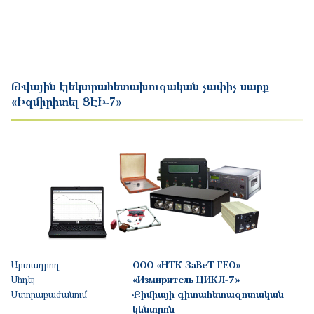
Թվային էլեկտրահետախուզական չափիչ սարք
«Իզմիրիտել ՑԷԻ-7»
Արտադրող
ООО «НТК ЗаВеТ-ГЕО»
Մոդել
«Измиритель ЦИКЛ-7»
Ստորաբաժանում
Քիմիայի գիտահետազոտական
կենտրոն