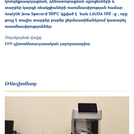
կոմպեքսագոյացման
,
դենատուրացման
պրոցեսների
և
տարբեր
կարգի
ռեակցիաների
ուսումնասիրության
համար
:
Analytik Jena Specord 50PC
կցված
է
նաև
LAUDA 100 –
ը
,
որը
թույլ
է
տալիս
տարբեր
բարձր
ջերմաստիճաներում
կատարել
ուսումնասիրություններ
:
Տեղակայման վայրը
109 գիտահետազոտական լաբորատորիա
Թենզիոմետր