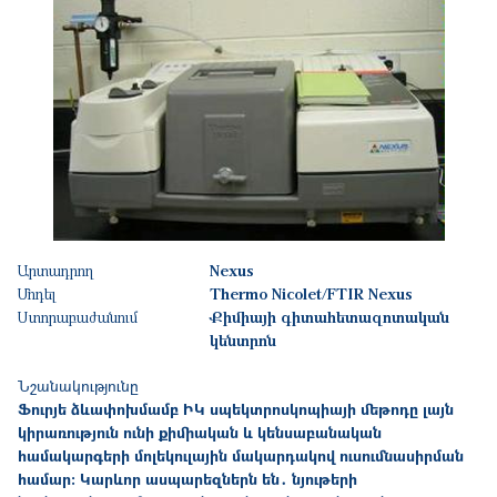
Արտադրող
Nexus
Մոդել
Thermo Nicolet/FTIR Nexus
Ստորաբաժանում
Քիմիայի գիտահետազոտական
կենտրոն
Նշանակությունը
Ֆուրյե
ձևափոխմամբ
ԻԿ
սպեկտրոսկոպիայի
մեթոդը
լայն
կիրառություն
ունի
քիմիական
և
կենսաբանական
համակարգերի
մոլեկուլային
մակարդակով
ուսումնասիրման
համար։
Կարևոր
ասպարեզներն
են
․
նյութերի