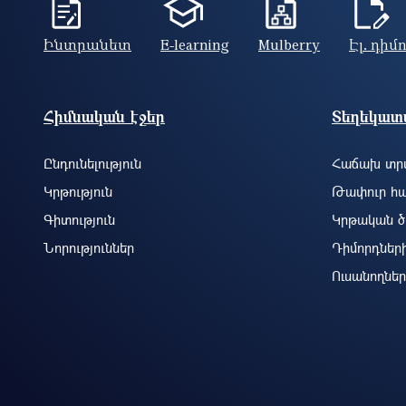
Ինտրանետ
E-learning
Mulberry
Էլ. դիմ
Footer site information
Հիմնական էջեր
Տեղեկատվ
Ընդունելություն
Հաճախ տրվ
Կրթություն
Թափուր հա
Գիտություն
Կրթական ծ
Նորություններ
Դիմորդներ
Ուսանողներ