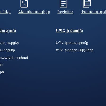
ումներ
Հեռախոսագիրք
Registrar
Փաստաթղթ
ություն
ԵՊՀ-ի մասին
ող հարցեր
ԵՊՀ կառավարումը
ստիքներ
ԵՊՀ խորհրդանիշները
րագրերի որոնում
ին
ին