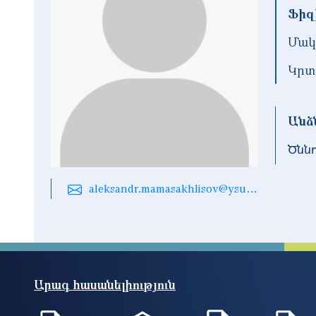
Ֆիզ
Մակ
Կրտ
Անձ
Ծնն
aleksandr.mamasakhlisov@ysu.am
Արագ հասանելիություն