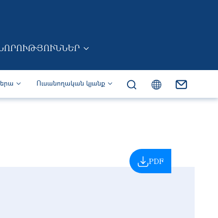
ՆՈՐՈՒԹՅՈՒՆՆԵՐ
իերա
Ուսանողական կյանք
PDF