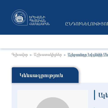
ԸՆԴՈՒՆԵԼՈՒԹՅՈ
MAIN NAVIGAT
Գլխավոր
Աշխատակիցներ
Ալեքսանդր Եվգենիի Մ
Կենսագրություն
Ալ