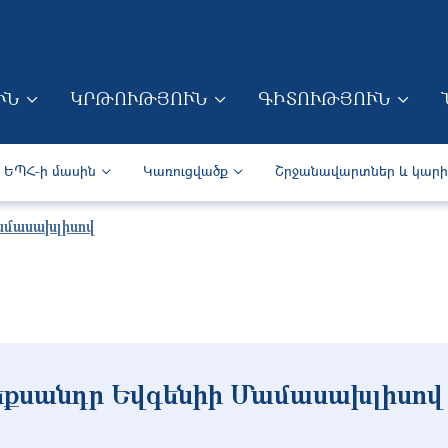
Skip to main content
ՒՆ
ԿՐԹՈՒԹՅՈՒՆ
ԳԻՏՈՒԹՅՈՒՆ
ION (ARM)
Secondary navigation (Arm)
ԵՊՀ-ի մասին
Կառուցվածք
Շրջանավարտներ և կար
ամասախլիսով
եքսանդր Եվգենիի Մամասախլիսով