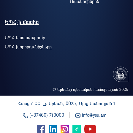
Ուսանողներին
ԵՊՀ-ի մասին
ԵՊՀ կառավարումը
ԵՊՀ խորհրդանիշները
© Երևանի պետական համալսարան 2026
Հասցե` ՀՀ, ք. Երևան, 0025, Ալեք Մանուկյան 1
(+37460) 710000
info@ysu.am