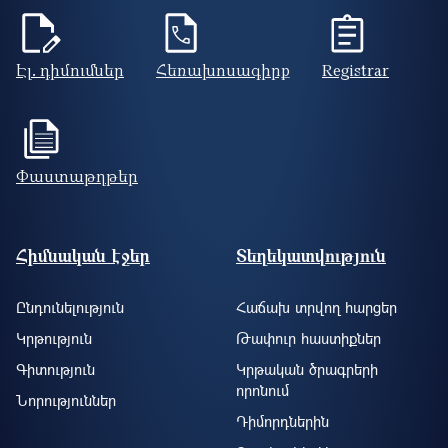
Էլ. դիմումներ
Հեռախոսագիրք
Registrar
Փաստաթղթեր
Footer site information
Հիմնական էջեր
Տեղեկատվություն
Ընդունելություն
Հաճախ տրվող հարցեր
Կրթություն
Թափուր հաստիքներ
Գիտություն
Կրթական ծրագրերի
որոնում
Նորություններ
Դիմորդներին