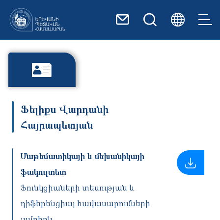
Skip to main content
Ֆելիքս Վարդանի
Հայրապետյան
Մաթեմատիկայի և մեխանիկայի
ֆակուլտետ
Ֆունկցիաների տեսության և
դիֆերենցիալ հավասարումների
ամբիոն