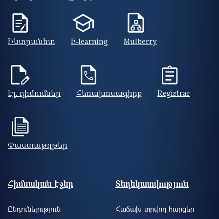
Ինտրանետ
E-learning
Mulberry
Էլ. դիմումներ
Հեռախոսագիրք
Registrar
Փաստաթղթեր
Footer site information
Հիմնական էջեր
Տեղեկատվություն
Ընդունելություն
Հաճախ տրվող հարցեր