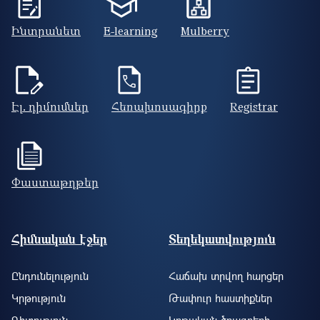
Ինտրանետ
E-learning
Mulberry
Էլ. դիմումներ
Հեռախոսագիրք
Registrar
Փաստաթղթեր
Footer site information
Հիմնական էջեր
Տեղեկատվություն
Ընդունելություն
Հաճախ տրվող հարցեր
Կրթություն
Թափուր հաստիքներ
Գիտություն
Կրթական ծրագրերի