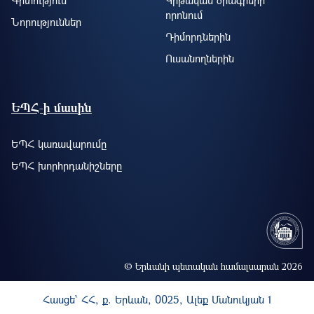
որոնում
Նորություններ
Դիմորդներին
Ուսանողներին
ԵՊՀ-ի մասին
ԵՊՀ կառավարումը
ԵՊՀ խորհրդանիշները
© Երևանի պետական համալսարան 2026
Հասցե` ՀՀ, ք. Երևան, 0025, Ալեք Մանուկյան 1