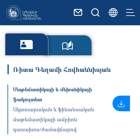
Skip to main content
Ռիտա Գեղամի Հովհաննիսյան
Մաթեմատիկայի և մեխանիկայի
ֆակուլտետ
Ակտուարական և ֆինանսական
մաթեմատիկայի ամբիոն
դասախոս/ժամավճարով