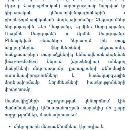
Արթուր Համբարձումյան) ամբողջությամբ նվիրված էր
կիրառական կենսատեխնոլոգիաներին և
բիոինֆորմատիկական մոդելավորմանը: Զեկուցումներ
ներկայացրին Անի Պալոյանը, Արմինե Մարգարյանը,
Ռազմիկ Սարգսյանն ու Արմեն Սարգսյանը։
Քննարկված թեմաները ներառում էին տաք
աղբյուրներից ֆերմենտների անջատումը,
հանքավայրերի տարածքներից կենսավերականգնման
(bioremediation) ներուժ (պոտենցիալ) ունեցող
մանրէների մեկուսացումը, քարաքոսերի գենոմային
ուսումնասիրությունները և համակարգչային
մոդելավորմամբ ֆերմենտների հատկությունների
փոփոխումը:
Մասնակիցների ուշադրության կենտրոնում էին
ժամանակակից կենսաբանության հարակից մի շարք
ուղղություններ, մասնավորապես՝
միկրոբային մետագենոմիկա, էկոլոգիա և