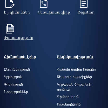
Էլ. դիմումներ
Հեռախոսագիրք
Registrar
Փաստաթղթեր
Footer site information
Հիմնական էջեր
Տեղեկատվություն
Ընդունելություն
Հաճախ տրվող հարցեր
Կրթություն
Թափուր հաստիքներ
Գիտություն
Կրթական ծրագրերի
որոնում
Նորություններ
Դիմորդներին
Ուսանողներին