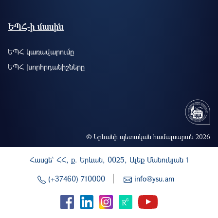
ԵՊՀ-ի մասին
ԵՊՀ կառավարումը
ԵՊՀ խորհրդանիշները
© Երևանի պետական համալսարան 2026
Հասցե` ՀՀ, ք. Երևան, 0025, Ալեք Մանուկյան 1
(+37460) 710000
info@ysu.am