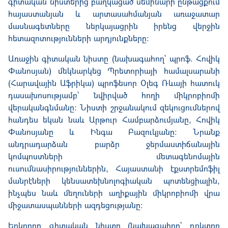
գիտական նիստերից բաղկացած սեմինարի ընթացքում
հայաստանյան և արտասահմանյան առաջատար
մասնագետները ներկայացրին իրենց վերջին
հետազոտությունների արդյունքները։
Առաջին գիտական նիստը (նախագահող՝ պրոֆ. Հովիկ
Փանոսյան) մեկնարկեց Պրետորիայի համալսարանի
(Հարավային Աֆրիկա) պրոֆեսոր Օլեգ Ռևայի հատուկ
դասախոսությամբ՝ նվիրված հողի միկրոբիոմի
վերականգնմանը: Նիստի շրջանակում զեկուցումներով
հանդես եկան նաև Արթուր Համբարձումյանը, Հովիկ
Փանոսյանը և Ինգա Բազուկյանը։ Նրանք
անդրադարձան բարձր ջերմաստիճանային
կոմպոստների մետագենոմային
ուսումնասիրություններին, Հայաստանի էքստրեմոֆիլ
մանրէների կենսատեխնոլոգիական պոտենցիալին,
ինչպես նաև մեղուների աղիքային միկրոբիոմի վրա
միջատասպանների ազդեցությանը:
Երկրորդ գիտական նիստը (նախագահող՝ դոկտոր