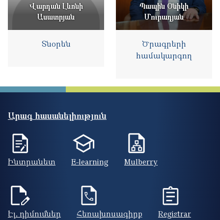
Վարդան Լևոնի
Պապին Օնիկի
Ասատրյան
Մուրադյան
Տնօրեն
Ծրագրերի
համակարգող
Արագ հասանելիություն
Ինտրանետ
E-learning
Mulberry
Էլ. դիմումներ
Հեռախոսագիրք
Registrar