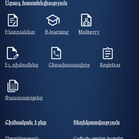
Արագ հասանելիություն
Ինտրանետ
E-learning
Mulberry
Էլ. դիմումներ
Հեռախոսագիրք
Registrar
Փաստաթղթեր
Footer site information
Հիմնական էջեր
Տեղեկատվություն
Ընդունելություն
Հաճախ տրվող հարցեր