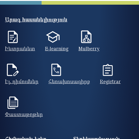
Արագ հասանելիություն
Ինտրանետ
E-learning
Mulberry
Էլ. դիմումներ
Հեռախոսագիրք
Registrar
Փաստաթղթեր
Footer site information
Հիմնական էջեր
Տեղեկատվություն