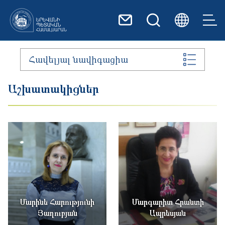
Skip to main content
Հավելյալ նավիգացիա
Աշխատակիցներ
Մարինե Հարությունի
Մարգարիտ Հրանտի
Յաղուբյան
Ապրեսյան