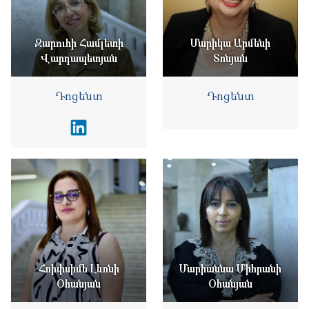
Զարուհի Համլետի
Մարիկա Արմենի
Վարդապետյան
Տոնյան
Դոցենտ
Դոցենտ
Հռիփսիմե Լևոնի
Մարիաննա Միհրանի
Օհանյան
Օհանյան