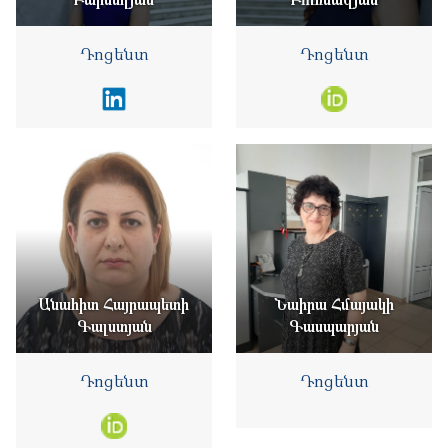
Դոցենտ
Դոցենտ
Անահիտ Հայրապետի
Նաիրա Հմայակի
Գալստյան
Գասպարյան
Դոցենտ
Դոցենտ