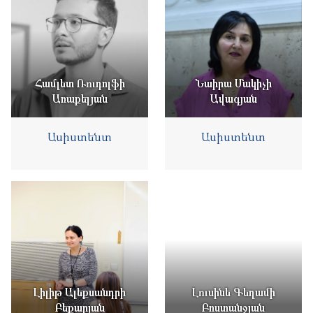
Համլետ Ռուդոլֆի
Նաիրա Մակիչի
Առաքելյան
Ավագյան
Ասիստենտ
Ասիստենտ
Լիլիթ Ալեքսանդրի
Լուսինե Գեղամի
Բեքարյան
Բոստանջյան