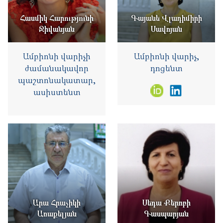
Հասմիկ Հարությունի
Գայանե Վլադիմիրի
Ջիվանյան
Սավոյան
Ամբիոնի վարիչի
Ամբիոնի վարիչ,
ժամանակավոր
դոցենտ
պաշտոնակատար,
ասիստենտ
Արա Հրաչիկի
Սեդա Քերոբի
Առաքելյան
Գասպարյան