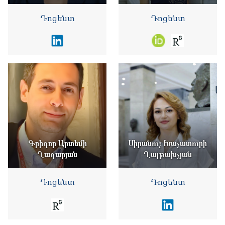
Դոցենտ
Դոցենտ
Գրիգոր Արտեմի
Սիրանուշ Խաչատուրի
Ղազարյան
Ղալթախչյան
Դոցենտ
Դոցենտ