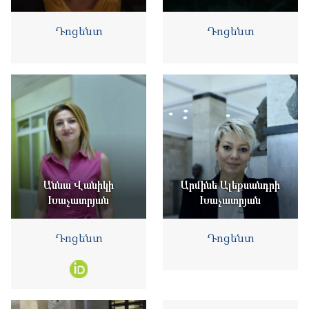
Դոցենտ
Դոցենտ
Աննա Վանիկի
Արմինե Ալեքսանդրի
Խաչատրյան
Խաչատրյան
Դոցենտ
Դոցենտ