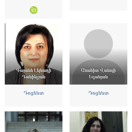
Գայանե Լեյնադի
Անահիտ Վանոյի
Դանիելյան
Եգանյան
Դոցենտ
Դոցենտ