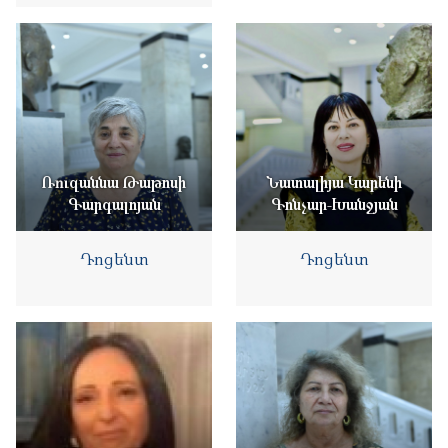
Ռուզաննա Թաթոսի
Նատալիյա Կարենի
Գարգալոյան
Գոնչար-Խանջյան
Դոցենտ
Դոցենտ