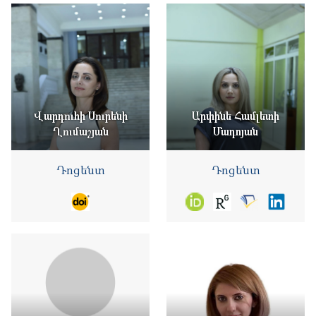
Վարդուհի Սուրենի
Արփինե Համլետի
Ղումաշյան
Մադոյան
Դոցենտ
Դոցենտ