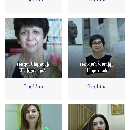
Ռոզա Սեդրակի
Ռուզան Վասիլի
Մելիքսեթյան
Միրզոյան
Դոցենտ
Դոցենտ