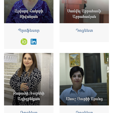
Ալվարդ Հակոբի
Սամվել Աբրահամի
Ջիվանյան
Աբրահամյան
Պրոֆեսոր
Դոցենտ
Զարուհի Ռուբենի
Ազիզբեկյան
Անուշ Յուրիի Այունց
Դոցենտ
Դոցենտ