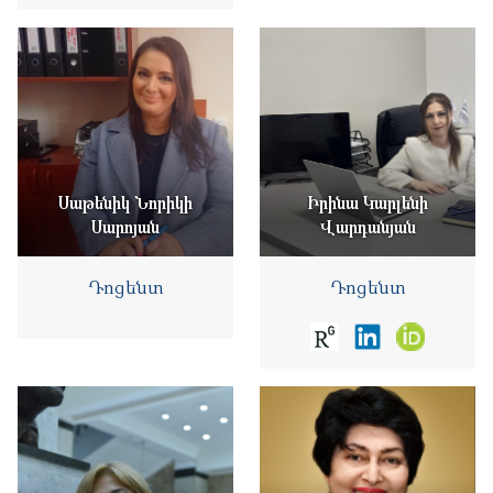
Սաթենիկ Նորիկի
Իրինա Կարլենի
Սարոյան
Վարդանյան
Դոցենտ
Դոցենտ