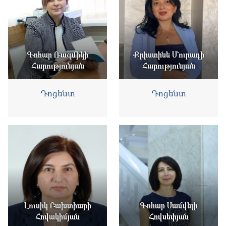
Գոհար Ռազմիկի
Քրիստինե Մուրադի
Հարությունյան
Հարությունյան
Դոցենտ
Դոցենտ
Լուսիկ Բախտիարի
Գոհար Սամվելի
Հովակիմյան
Հովսեփյան