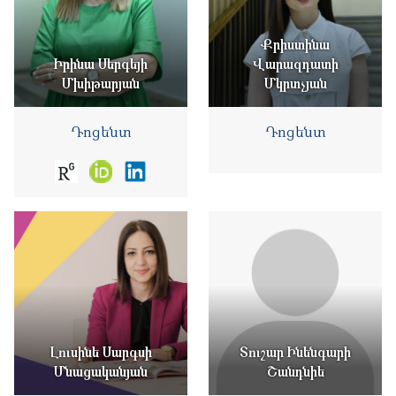
Քրիստինա
Իրինա Սերգեյի
Վարազդատի
Մխիթարյան
Մկրտչյան
Դոցենտ
Դոցենտ
Լուսինե Սարգսի
Տուշար Ինենգարի
Մնացականյան
Շանդնիե