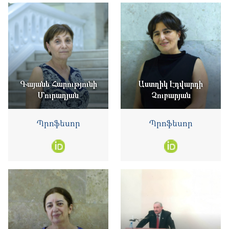
Գայանե Հարությունի
Աստղիկ Էդվարդի
Մուրադյան
Չուբարյան
Պրոֆեսոր
Պրոֆեսոր