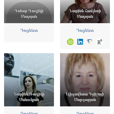
Գոհար Գագիկի
Նարինե Համլետի
Մադոյան
Մադոյան
Դոցենտ
Դոցենտ
Նարինե Գագիկի
Ելիզավետա Գրիշայի
Մանուկյան
Մարգարյան
Դոցենտ
Դոցենտ