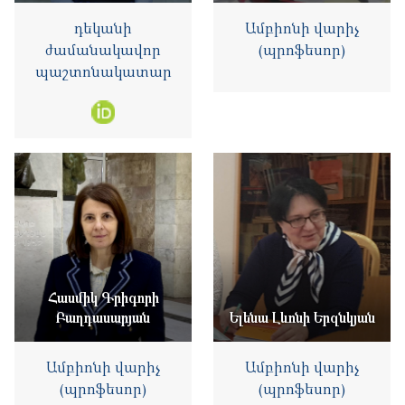
դեկանի
Ամբիոնի վարիչ
ժամանակավոր
(պրոֆեսոր)
պաշտոնակատար
Հասմիկ Գրիգորի
Բաղդասարյան
Ելենա Լևոնի Երզնկյան
Ամբիոնի վարիչ
Ամբիոնի վարիչ
(պրոֆեսոր)
(պրոֆեսոր)