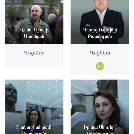
Վահե Արամի
Գևորգ Ռուդիկի
Արսենյան
Բարսեղյան
Դոցենտ
Դոցենտ
Լիանա Վահրամի
Իրինա Սերգեյի
Բարսեղյան
Բուռնազյան