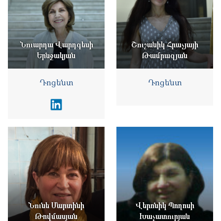
Նուարդա Վարդգեսի
Շուշանիկ Հրաչյայի
Երնջակյան
Թամրազյան
Դոցենտ
Դոցենտ
Նունե Մարտինի
Վերոնիկ Պողոսի
Թովմասյան
Խաչատուրյան