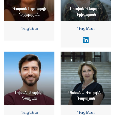
Գայանե Էդուարդի
Լուսինե Գեորգիի
Գրիգորյան
Գրիգորյան
Դոցենտ
Դոցենտ
Իշխան Յուրիկի
Մանանա Գուրգենի
Դադյան
Դալալյան
Դոցենտ
Դոցենտ