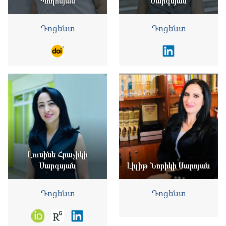
Պողոսյան
Սարգսյան
Դոցենտ
Դոցենտ
Լուսինե Հրաչիկի
Սարգսյան
Լիլիթ Նորիկի Սարոյան
Դոցենտ
Դոցենտ