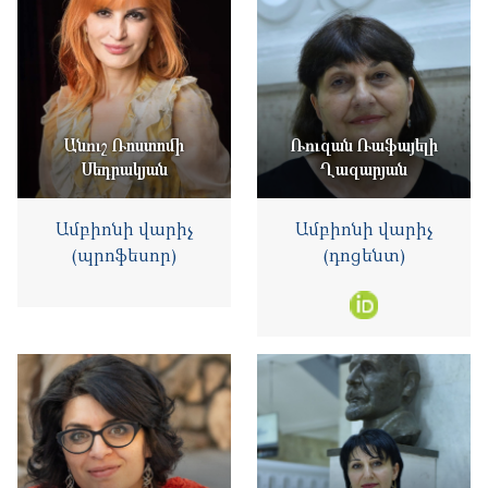
Անուշ Ռոստոմի
Ռուզան Ռաֆայելի
Սեդրակյան
Ղազարյան
Ամբիոնի վարիչ
Ամբիոնի վարիչ
(պրոֆեսոր)
(դոցենտ)