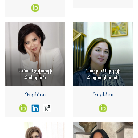
Աննա Էդվարդի
Նաիրա Սերգոյի
Հակոբյան
Հայրապետյան
Դոցենտ
Դոցենտ