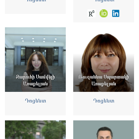
Զարուհի Սամվելի
Ռուզաննա Սպարտակի
Առաքելյան
Առաքելյան
Դոցենտ
Դոցենտ