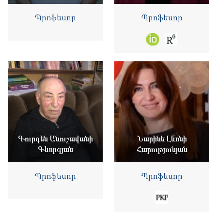
Պրոֆեսոր
Պրոֆեսոր
Գուրգեն Անուշավանի
Նարինե Լևոնի
Գևորգյան
Հարությունյան
Պրոֆեսոր
Պրոֆեսոր