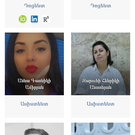
Դոցենտ
Դոցենտ
Աննա Գառնիկի
Զարուհի Հենրիկի
Ամիրյան
Անտոնյան
Ասիստենտ
Ասիստենտ