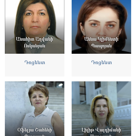
Անահիտ Աղվանի
Աննա Կլիմենտի
Ոսկանյան
Պապոյան
Դոցենտ
Դոցենտ
Օֆելյա Շահենի
Լիլիթ Վալդիմանի