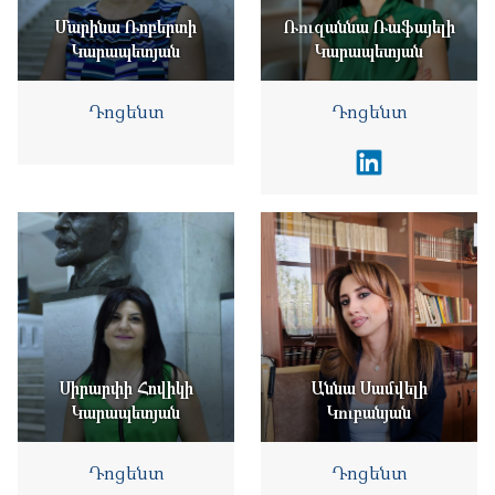
Մարինա Ռոբերտի
Ռուզաննա Ռաֆայելի
Կարապետյան
Կարապետյան
Դոցենտ
Դոցենտ
Սիրարփի Հովիկի
Աննա Սամվելի
Կարապետյան
Կուբանյան
Դոցենտ
Դոցենտ