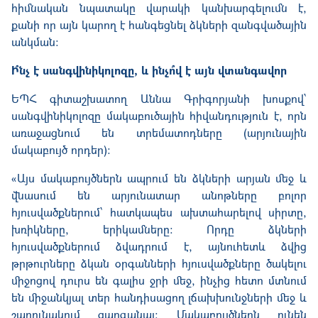
հիմնական նպատակը վարակի կանխարգելումն է,
քանի որ այն կարող է հանգեցնել ձկների զանգվածային
անկման:
Ի՞նչ է սանգվինիկոլոզը, և ինչո՞վ է այն վտանգավոր
ԵՊՀ գիտաշխատող Աննա Գրիգորյանի խոսքով՝
սանգվինիկոլոզը մակաբուծային հիվանդություն է, որն
առաջացնում են տրեմատոդները (արյունային
մակաբույծ որդեր)։
«Այս մակաբույծներն ապրում են ձկների արյան մեջ և
վնասում են արյունատար անոթները բոլոր
հյուսվածքներում՝ հատկապես ախտահարելով սիրտը,
խռիկները, երիկամները։ Որդը ձկների
հյուսվածքներում ձվադրում է, այնուհետև ձվից
թրթուրները ձկան օրգանների հյուսվածքները ծակելու
միջոցով դուրս են գալիս ջրի մեջ, ինչից հետո մտնում
են միջանկյալ տեր հանդիսացող լճախխունջների մեջ և
շարունակում զարգանալ: Մակաբույծներն ունեն