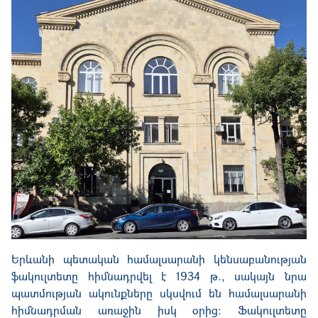
Երևանի պետական
համալսարանի
կենսաբանության
ֆակուլտետը
հիմնադրվել
է
1934
թ., սակայն նրա
պատմության ակունքները սկսվում
են
համալսարանի
հիմնադրման առաջին իսկ օրից:
Ֆակուլտետը