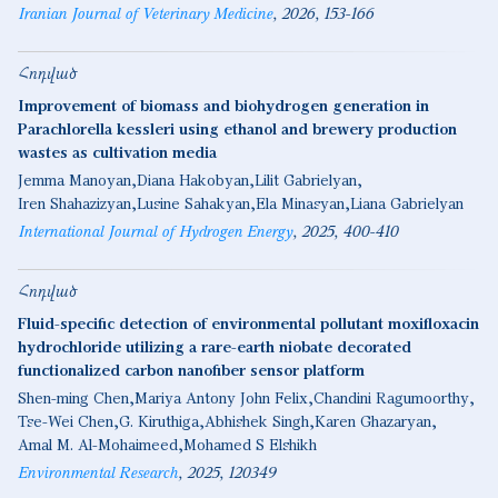
Iranian Journal of Veterinary Medicine
2026
153-166
Հոդված
Improvement of biomass and biohydrogen generation in
Parachlorella kessleri using ethanol and brewery production
wastes as cultivation media
Jemma Manoyan
Diana Hakobyan
Lilit Gabrielyan
Iren Shahazizyan
Lusine Sahakyan
Ela Minasyan
Liana Gabrielyan
International Journal of Hydrogen Energy
2025
400-410
Հոդված
Fluid-specific detection of environmental pollutant moxifloxacin
hydrochloride utilizing a rare-earth niobate decorated
functionalized carbon nanofiber sensor platform
Shen-ming Chen
Mariya Antony John Felix
Chandini Ragumoorthy
Tse-Wei Chen
G. Kiruthiga
Abhishek Singh
Karen Ghazaryan
Amal M. Al-Mohaimeed
Mohamed S Elshikh
Environmental Research
2025
120349