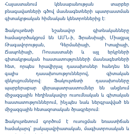
Հայաստանում կենսաբանության
տարբեր
բնագավառների գծով մասնագետների պատրաստման
գիտակրթական
հիմնական
կենտրոններից է:
Ֆակուլտետի նշանավոր
գիտնականները
համագործակցում են ԱՄՆ-ի, Ֆրանսիայի, Միացյալ
Թագավորության, Գերմանիայի,
Իտալիայի,
Ճապոնիայի, Ռուսաստանի և
այլ երկրների
գիտակրթական հաստատությունների մասնագետների
հետ,
որպես
հրավիրյալ
դասախոսներ
հանդես են
գալիս դասախոսություններով, գիտական
զեկուցումներով:
Ֆակուլտետի
դասախոսները
պարբ
երաբար վերապատրաստումներ են անցնում
միջազգային հեղինակավոր ուսումնական և գիտական
հաստատություններում, ինչպես նաև ներգրավված են
միջազգային հետազոտական ծրագրերում։
Ֆակուլտետում գործում է ուսուցման եռաստիճան
համակարգ`
բակալավրիատական, մագիստրոսական
և