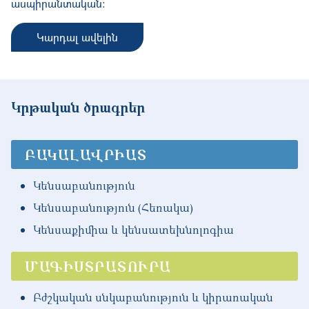
ասպիրանտական։
Կարդալ ավելին
Կրթական ծրագրեր
ԲԱԿԱԼԱՎՐԻԱՏ
Կենսաբանություն
Կենսաբանություն (Հեռակա)
Կենսաքիմիա և կենսատեխնոլոգիա
ՄԱԳԻՍՏՐԱՏՈՒՐԱ
Բժշկական սնկաբանություն և կիրառական