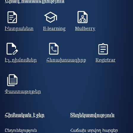
Արագ հասանելիություն
Ինտրանետ
E-learning
Mulberry
Էլ. դիմումներ
Հեռախոսագիրք
Registrar
Փաստաթղթեր
Footer site information
Հիմնական էջեր
Տեղեկատվություն
Ընդունելություն
Հաճախ տրվող հարցեր