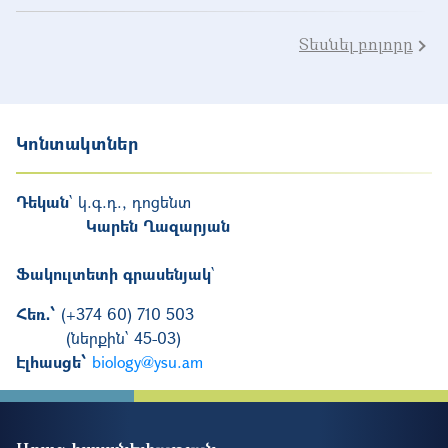
Տեսնել բոլորը
Կոնտակտներ
Դեկան
՝ կ.գ.դ., դոցենտ
Կարեն Ղազարյան
Ֆակուլտետի գրասենյակ
՝
Հեռ․՝
(+374 60) 710 503
(ներքին՝ 45-03)
Էլհասցե՝
biology@ysu.am